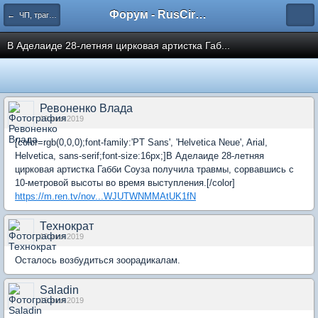
Форум - RusCircus.ru
← ЧП, трагедии
В Аделаиде 28-летняя цирковая артистка Габ...
Ревоненко Влада
19 июл 2019
[color=rgb(0,0,0);font-family:'PT Sans', 'Helvetica Neue', Arial,
Helvetica, sans-serif;font-size:16px;]В Аделаиде 28-летняя
цирковая артистка Габби Соуза получила травмы, сорвавшись с
10-метровой высоты во время выступления.[/color]
https://m.ren.tv/nov...WJUTWNMMAtUK1fN
Технократ
19 июл 2019
Осталось возбудиться зоорадикалам.
Saladin
19 июл 2019