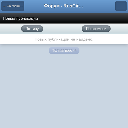
Форум - RusCircus.ru
← На главную
Новые публикации
По типу
По времени
Новых публикаций не найдено.
Полная версия