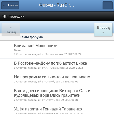
Форум - RusCircus.ru
← Новости
ЧП, трагедии
«
Вперед
Назад
»
Темы форума
Внимание! Мошенники!
Важно
3 Ответов: последний от Технократ, окт 02 2017 08:24
В Ростове-на-Дону погиб артист цирка
1 Ответов: последний от А. Рыбкин, июл 15 2024 22:22
На программу сильно-то и не повлияет».
2 Ответов: последний от Статуй, сен 03 2023 03:06
В дом дрессировщиков Виктора и Ольги
Кудрявцевых ворвались грабители
2 Ответов: последний от Статуй, сен 29 2021 00:31
Ушёл из жизни Геннадий Тараненко
2 Ответов: последний от roman Kan, апр 04 2021 08:05