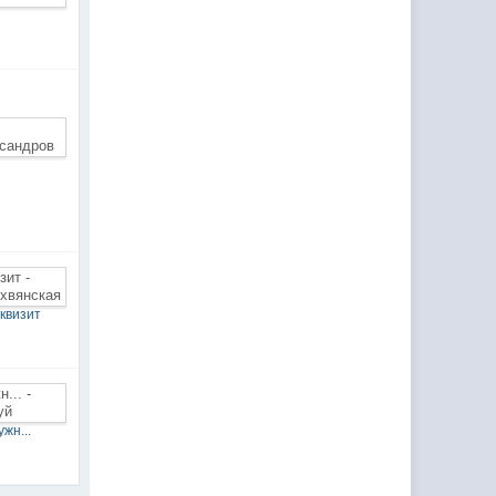
а
квизит
жн...