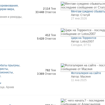
 соревнования
,
2 114
Тем
Цирки мира
,
Мечтам суждено сбываться
33 448
Ответов
Автор: Статуй
жения и рекорды,
27 янв 2026
412
Тем
Цирк на Торрентсе
5 428
Ответов
Автор: Lotos2007
Сегодня, 07:51
обаты прыгуны
,
ристы
,
782
Тем
зионисты
,
Фотогалерея на сайте
3 369
Ответов
ы
,
Автор: Масяня
11 янв 2025
ы
рца. Архив