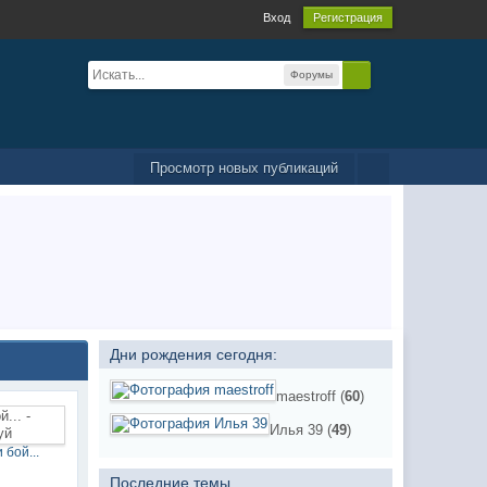
Вход
Регистрация
Форумы
Просмотр новых публикаций
Дни рождения сегодня:
maestroff (
60
)
Илья 39 (
49
)
 бой...
Последние темы