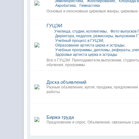
Эквилибристика
,
Жонглирование
,
Клоунада-
Акробатика
,
Гимнастика
Основые и неосновные цирковые жанры, цирковые
ГУЦЭИ
Училища, студии, коллективы
,
Фото выпусков 
Директора, педагоги, режиссеры, выпускники
Учебный процесс в ГУЦЭИ
,
Образование артиста цирка и эстрады
,
Учебные программы, дипломы, рефераты, уче
Здоровье артиста цирка и эстрады
Все о ГУЦЭИ. Преподаватели,выпускники, студент
обучения, программы
Доска объявлений
Разные объявление, купля, продажа, предложения
работы
Биржа труда
Предложение и спрос. Объявления, связанные с ра