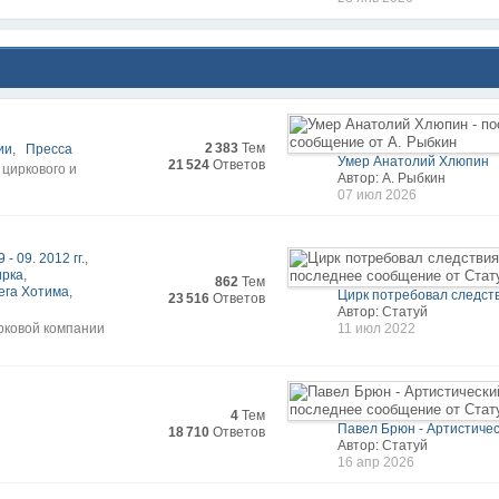
2 383
Тем
ии
,
Пресса
Умер Анатолий Хлюпин
21 524
Ответов
 циркового и
Автор: А. Рыбкин
07 июл 2026
 - 09. 2012 гг.
,
ирка
,
862
Тем
ега Хотима
,
Цирк потребовал следст
23 516
Ответов
Автор: Статуй
рковой компании
11 июл 2022
4
Тем
Павел Брюн - Артистическ
18 710
Ответов
Автор: Статуй
16 апр 2026