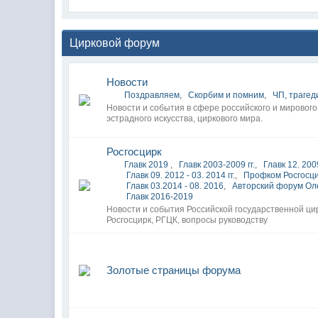
Цирковой форум
Новости
Поздравляем
,
Скорбим и помним
,
ЧП, трагед
Новости и события в сфере российского и мирового
эстрадного искусства, циркового мира.
Росгосцирк
Главк 2019
,
Главк 2003-2009 гг.
,
Главк 12. 2009
Главк 09. 2012 - 03. 2014 гг.
,
Профком Росгосц
Главк 03.2014 - 08. 2016
,
Авторский форум Ол
Главк 2016-2019
Новости и события Российской государственной ци
Росгосцирк, РГЦК, вопросы руководству
Золотые страницы форума