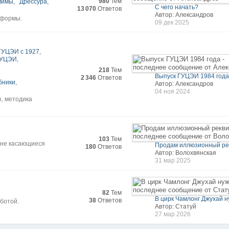
980
Тем
мимы
,
Дрессура
,
С чего начать?
13 070
Ответов
Автор: Александров
 формы.
09 дек 2025
ГУЦЭИ с 1927
,
 ГУЦЭИ
,
218
Тем
Выпуск ГУЦЭИ 1984 год
2 346
Ответов
бники
,
Автор: Александров
04 ноя 2024
ы, методика
103
Тем
 не касающиеся
Продам иллюзионный ре
180
Ответов
Автор: Волохвянская
31 мар 2025
82
Тем
В цирк Чамлонг Джухай ну
38
Ответов
ботой.
Автор: Статуй
27 мар 2026