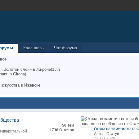
орумы
Календарь
Чат форума
вое
 «Золотой слон» в Жироне(13th
hant in Girona).
 искусства в Ижевске
общества
50
Тем
Отряд не заметил потери
1 738
Ответов
редварительной
Автор: Статуй
23 янв 2026