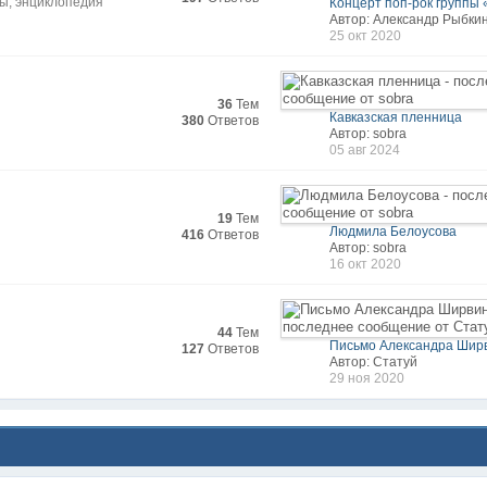
ды, энциклопедия
Концерт поп-рок группы 
Автор: Александр Рыбки
25 окт 2020
36
Тем
Кавказская пленница
380
Ответов
Автор: sobra
05 авг 2024
19
Тем
Людмила Белоусова
416
Ответов
Автор: sobra
16 окт 2020
44
Тем
Письмо Александра Ширв
127
Ответов
Автор: Статуй
29 ноя 2020