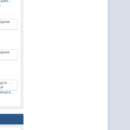
«ДЖЕ...
н
индта...