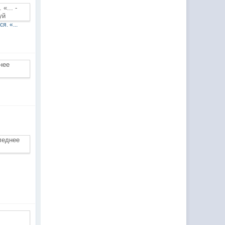
. «...