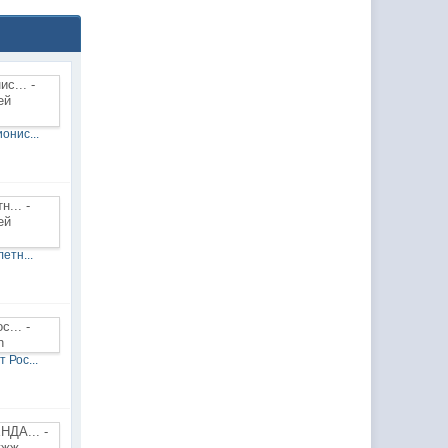
онис...
етн...
 Рос...