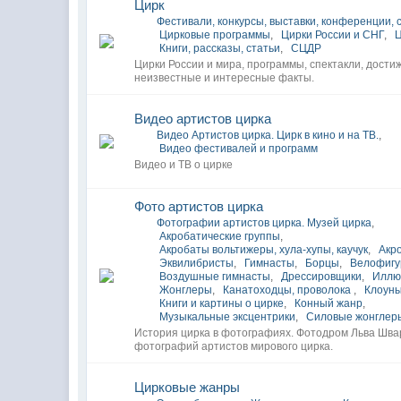
Цирк
Фестивали, конкурсы, выставки, конференции,
Цирковые программы
,
Цирки России и СНГ
,
Книги, рассказы, статьи
,
СЦДР
Цирки России и мира, программы, спектакли, дости
неизвестные и интересные факты.
Видео артистов цирка
Видео Артистов цирка. Цирк в кино и на ТВ.
,
Видео фестивалей и программ
Видео и ТВ о цирке
Фото артистов цирка
Фотографии артистов цирка. Музей цирка
,
Акробатические группы
,
Акробаты вольтижеры, хула-хупы, каучук
,
Акр
Эквилибристы
,
Гимнасты
,
Борцы
,
Велофигу
Воздушные гимнасты
,
Дрессировщики
,
Иллю
Жонглеры
,
Канатоходцы, проволока
,
Клоун
Книги и картины о цирке
,
Конный жанр
,
Музыкальные эксцентрики
,
Силовые жонглер
История цирка в фотографиях. Фотодром Льва Шва
фотографий артистов мирового цирка.
Цирковые жанры