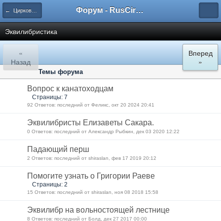
Форум - RusCircus.ru
← Цирковые жанры
Эквилибристика
«
Вперед
Назад
»
Темы форума
Вопрос к канатоходцам
Страницы: 7
92 Ответов: последний от Феликс, окт 20 2024 20:41
Эквилибристы Елизаветы Сакара.
0 Ответов: последний от Александр Рыбкин, дек 03 2020 12:22
Падающий перш
2 Ответов: последний от shiraslan, фев 17 2019 20:12
Помогите узнать о Григории Раеве
Страницы: 2
15 Ответов: последний от shiraslan, ноя 08 2018 15:58
Эквилибр на вольностоящей лестнице
8 Ответов: последний от Болд, дек 27 2017 00:00