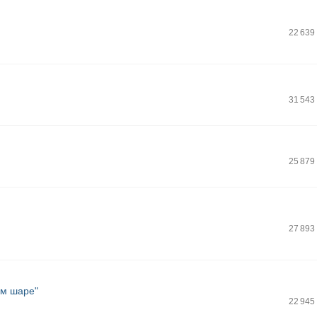
22 639
31 543
25 879
27 893
ом шаре"
22 945