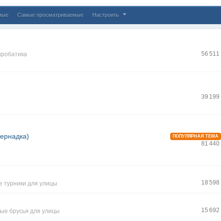
мые
Самые просматриваемые
Настроить
56 511
кробатика
39 199
Вернадка)
ПОПУЛЯРНАЯ ТЕМА
81 440
18 598
е турники для улицы
15 692
ые брусья для улицы