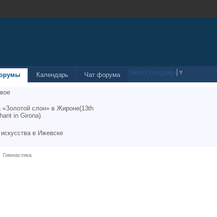
Select Language
▼
орумы
Календарь
Чат форума
вое
 «Золотой слон» в Жироне(13th
hant in Girona).
 искусства в Ижевске
Гимнастика