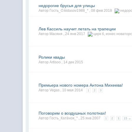
недорогие брусья для улицы
Автор Гость_O.kidasov1988_* ,
08 фев 2018
недоро
Лев Кассиль научит летать на трапеции
Автор Масяня ,
24 янв 2017
цирк б
,
изнес новатор
Ролики квады
Автор Artisoo ,
14 дек 2015
Премьера нового номера Антона Михеева!
Автор Vegas ,
10 мая 2014
1
2
3
Поговорим о воздушных полотнах!
Автор Гость_Катёнок_* ,
25 янв 2007
1
2
3
15 →