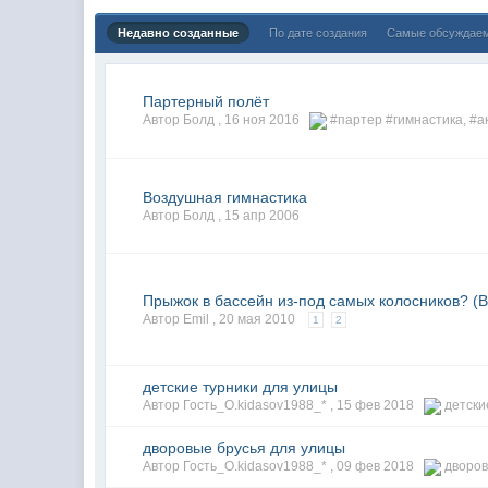
Недавно созданные
По дате создания
Самые обсуждае
Партерный полёт
Автор Болд ,
16 ноя 2016
#партер #гимнастика
,
#а
Воздушная гимнастика
Автор Болд ,
15 апр 2006
Прыжок в бассейн из-под самых колосников? (
Автор Emil ,
20 мая 2010
1
2
детские турники для улицы
Автор Гость_O.kidasov1988_* ,
15 фев 2018
детски
дворовые брусья для улицы
Автор Гость_O.kidasov1988_* ,
09 фев 2018
дворов