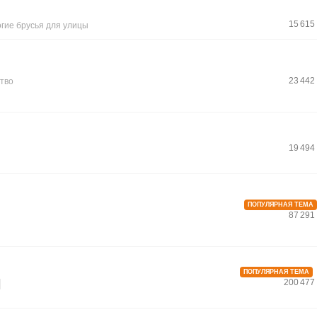
15 615
гие брусья для улицы
23 442
ство
19 494
ПОПУЛЯРНАЯ ТЕМА
87 291
ПОПУЛЯРНАЯ ТЕМА
200 477