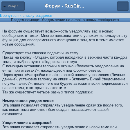
Форум - RusCircus.ru
← Разделы помощи
Вернуться к списку разделов
Раздел помощи: Уведомление на e-mail о новых сообщениях
На форуме существует возможность уведомлять вас о новых
сообщениях в темах. Многие пользователи с успехом используют эту
функцию для своевременного извещения о том, что в теме имеются
новые сообщения.
Существует три способа подписки на тему:
Нажав на кнопку «Опции», которая находится в верхней части каждой
темы, и выбрав пункт «Подписка на тему».
С помощью установки галочки в окошко «Включить уведомление на
e-mail при ответах?», находящееся под формой ответа.
Через пункт «Настройки e-mail» в вашей панели управления (Личные
данные), установив галочку на опции «Включить E-mail Уведомление
по умолчанию?», после чего вы будете автоматически подписываться
на все темы, в которые вы ответите.
Так же существует четыре разных типов подписки:
Немедленное уведомление
Эта опция позволяет отправлять уведомление сразу же после того,
как новая тема или ответ был создан, независимо от вашей
активности.
Уведомление с задержкой
Эта опция позволяет отправлять уведомление о новой теме или