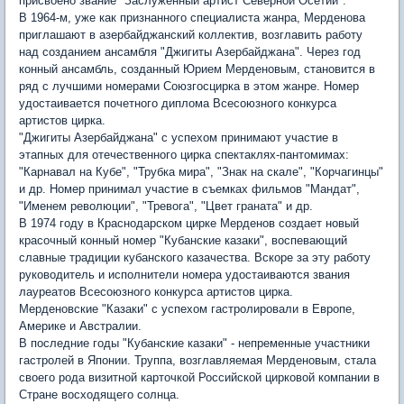
присвоено звание "Заслуженный артист Северной Осетии".
В 1964-м, уже как признанного специалиста жанра, Мерденова
приглашают в азербайджанский коллектив, возглавить работу
над созданием ансамбля "Джигиты Азербайджана". Через год
конный ансамбль, созданный Юрием Мерденовым, становится в
ряд с лучшими номерами Союзгосцирка в этом жанре. Номер
удостаивается почетного диплома Всесоюзного конкурса
артистов цирка.
"Джигиты Азербайджана" с успехом принимают участие в
этапных для отечественного цирка спектаклях-пантомимах:
"Карнавал на Кубе", "Трубка мира", "Знак на скале", "Корчагинцы"
и др. Номер принимал участие в съемках фильмов "Мандат",
"Именем революции", "Тревога", "Цвет граната" и др.
В 1974 году в Краснодарском цирке Мерденов создает новый
красочный конный номер "Кубанские казаки", воспевающий
славные традиции кубанского казачества. Вскоре за эту работу
руководитель и исполнители номера удостаиваются звания
лауреатов Всесоюзного конкурса артистов цирка.
Мерденовские "Казаки" с успехом гастролировали в Европе,
Америке и Австралии.
В последние годы "Кубанские казаки" - непременные участники
гастролей в Японии. Труппа, возглавляемая Мерденовым, стала
своего рода визитной карточкой Российской цирковой компании в
Стране восходящего солнца.