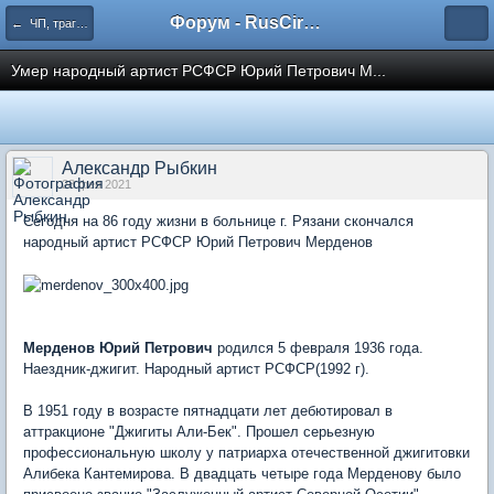
Форум - RusCircus.ru
← ЧП, трагедии
Умер народный артист РСФСР Юрий Петрович М...
Александр Рыбкин
28 фев 2021
Сегодня на 86 году жизни в больнице г. Рязани скончался
народный артист РСФСР Юрий Петрович Мерденов
Мерденов Юрий Петрович
родился 5 февраля 1936 года.
Наездник-джигит. Народный артист РСФСР(1992 г).
В 1951 году в возрасте пятнадцати лет дебютировал в
аттракционе "Джигиты Али-Бек". Прошел серьезную
профессиональную школу у патриарха отечественной джигитовки
Алибека Кантемирова. В двадцать четыре года Мерденову было