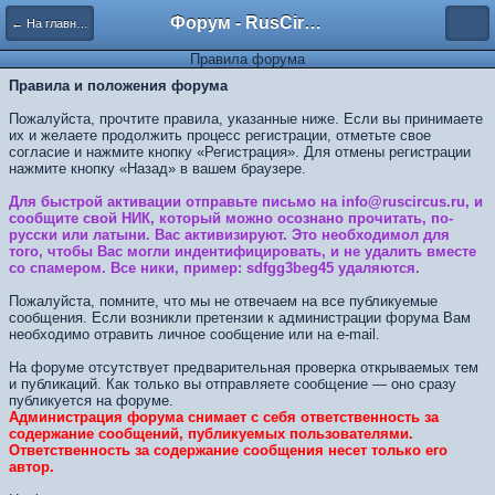
Форум - RusCircus.ru
← На главную
Правила форума
Правила и положения форума
Пожалуйста, прочтите правила, указанные ниже. Если вы принимаете
их и желаете продолжить процесс регистрации, отметьте свое
согласие и нажмите кнопку «Регистрация». Для отмены регистрации
нажмите кнопку «Назад» в вашем браузере.
Для быстрой активации отправьте письмо на info@ruscircus.ru, и
сообщите свой НИК, который можно осознано прочитать, по-
русски или латыни. Вас активизируют. Это необходимол для
того, чтобы Вас могли индентифицировать, и не удалить вместе
со спамером. Все ники, пример: sdfgg3beg45 удаляются.
Пожалуйста, помните, что мы не отвечаем на все публикуемые
сообщения. Если возникли претензии к администрации форума Вам
необходимо отравить личное сообщение или на e-mail.
На форуме отсутствует предварительная проверка открываемых тем
и публикаций. Как только вы отправляете сообщение — оно сразу
публикуется на форуме.
Администрация форума снимает с себя ответственность за
содержание сообщений, публикуемых пользователями.
Ответственность за содержание сообщения несет только его
автор.