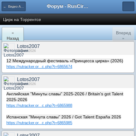
Форум - RusCircus.ru
← Видео Артистов цирка. Цирк в кино и на ТВ.
Цирк на Торрентсе
«
Вперед
Назад
»
Lotos2007
01 июн 2026
12 Международный фестиваль «Принцесса цирка» (2026)
https://rutracker.or...c.php?t=6865674
Lotos2007
02 июн 2026
Английская "Минуты славы" 2025-2026 / Britain's got Talent
2025-2026
https://rutracker.or...c.php?t=6865988
Испанская "Минута славы" 2026 / Got Talent España 2026
https://rutracker.or...c.php?t=6865985
Lotos2007