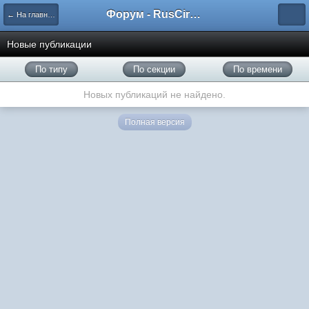
Форум - RusCircus.ru
← На главную
Новые публикации
По типу
По секции
По времени
Новых публикаций не найдено.
Полная версия