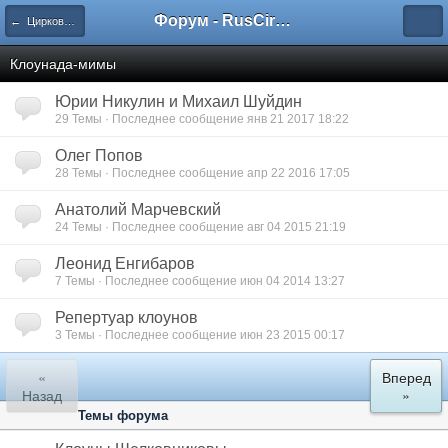
Форум - RusCircus.ru
← Цирковые жанры
Клоунада-мимы
Юрии Никулин и Михаил Шуйдин
29 Темы · Последнее сообщение янв 21 2017 18:22
Олег Попов
28 Темы · Последнее сообщение апр 22 2016 17:05
Анатолий Марчевский
24 Темы · Последнее сообщение авг 04 2015 21:19
Леонид Енгибаров
7 Темы · Последнее сообщение июн 04 2014 13:27
Репертуар клоунов
3 Темы · Последнее сообщение июн 23 2015 00:17
«
Вперед
Назад
»
Темы форума