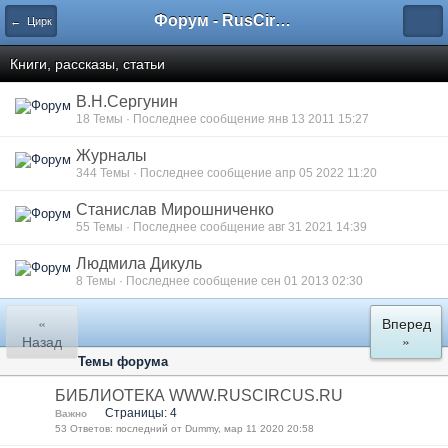
Форум - RusCircus.ru
← Цирк
Книги, рассказы, статьи
В.Н.Сергунин
18 Темы · Последнее сообщение янв 13 2011 15:27
Журналы
344 Темы · Последнее сообщение апр 05 2022 11:20
Станислав Мирошниченко
55 Темы · Последнее сообщение авг 31 2021 14:39
Людмила Дикуль
8 Темы · Последнее сообщение сен 01 2013 02:30
«
Вперед
Назад
»
Темы форума
БИБЛИОТЕКА WWW.RUSCIRCUS.RU
Страницы: 4
Важно
53 Ответов: последний от Dummy, мар 11 2020 20:58