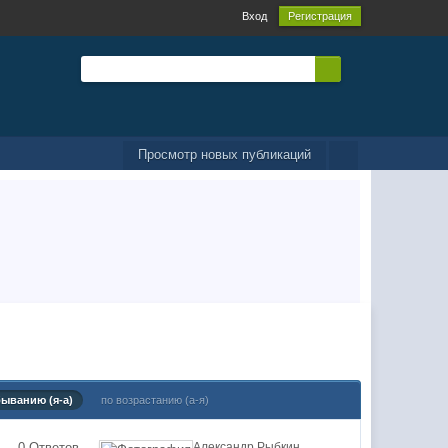
Вход
Регистрация
Просмотр новых публикаций
быванию (я-а)
по возрастанию (а-я)
0 Ответов
Александр Рыбкин