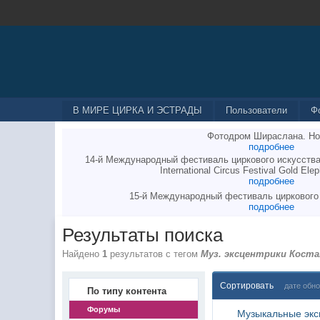
В МИРЕ ЦИРКА И ЭСТРАДЫ
Пользователи
Ф
Фотодром Шираслана. Но
подробнее
14-й Международный фестиваль циркового искусства
International Circus Festival Gold Elep
подробнее
15-й Международный фестиваль циркового
подробнее
Результаты поиска
Найдено
1
результатов с тегом
Муз. эксцентрики Кост
Сортировать
дате обн
По типу контента
Форумы
Музыкальные экс