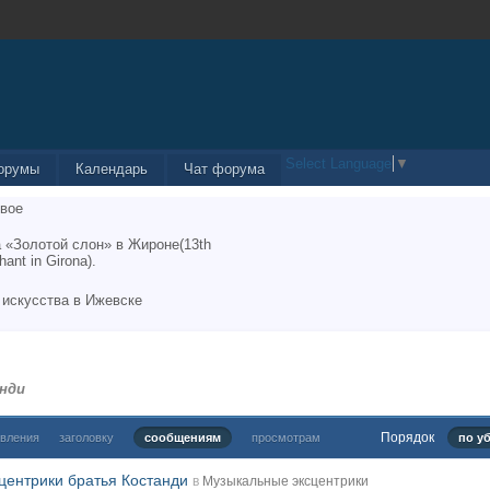
Select Language
▼
орумы
Календарь
Чат форума
вое
 «Золотой слон» в Жироне(13th
hant in Girona).
 искусства в Ижевске
анди
Порядок
овления
заголовку
сообщениям
просмотрам
по у
центрики братья Костанди
в
Музыкальные эксцентрики