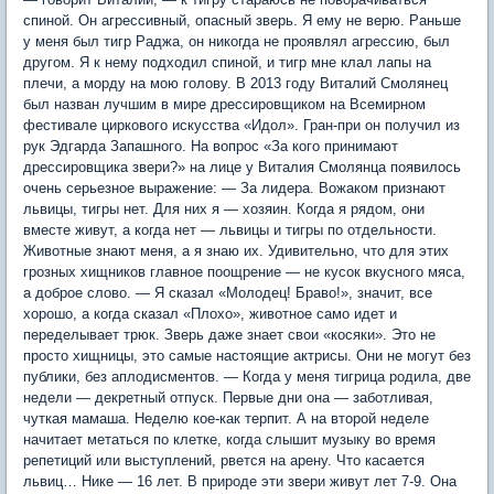
спиной. Он агрессивный, опасный зверь. Я ему не верю. Раньше
у меня был тигр Раджа, он никогда не проявлял агрессию, был
другом. Я к нему подходил спиной, и тигр мне клал лапы на
плечи, а морду на мою голову. В 2013 году Виталий Смолянец
был назван лучшим в мире дрессировщиком на Всемирном
фестивале циркового искусства «Идол». Гран-при он получил из
рук Эдгарда Запашного. На вопрос «За кого принимают
дрессировщика звери?» на лице у Виталия Смолянца появилось
очень серьезное выражение: — За лидера. Вожаком признают
львицы, тигры нет. Для них я — хозяин. Когда я рядом, они
вместе живут, а когда нет — львицы и тигры по отдельности.
Животные знают меня, а я знаю их. Удивительно, что для этих
грозных хищников главное поощрение — не кусок вкусного мяса,
а доброе слово. — Я сказал «Молодец! Браво!», значит, все
хорошо, а когда сказал «Плохо», животное само идет и
переделывает трюк. Зверь даже знает свои «косяки». Это не
просто хищницы, это самые настоящие актрисы. Они не могут без
публики, без аплодисментов. — Когда у меня тигрица родила, две
недели — декретный отпуск. Первые дни она — заботливая,
чуткая мамаша. Неделю кое-как терпит. А на второй неделе
начитает метаться по клетке, когда слышит музыку во время
репетиций или выступлений, рвется на арену. Что касается
львиц… Нике — 16 лет. В природе эти звери живут лет 7-9. Она