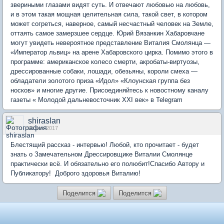
звериными глазами видят суть. И отвечают любовью на любовь,
и в этом такая мощная целительная сила, такой свет, в котором
может согреться, наверное, самый несчастный человек на Земле,
оттаять самое замерзшее сердце. Юрий Вязанкин Хабаровчане
могут увидеть невероятное представление Виталия Смолянца —
«Император львиц» на арене Хабаровского цирка. Помимо этого в
программе: американское колесо смерти, акробаты-виртуозы,
дрессированные собаки, лошади, обезьяны, короли смеха —
обладатели золотого приза «Идол» «Клоунская группа без
носков» и многие другие. Присоединяйтесь к новостному каналу
газеты « Молодой дальневосточник XXI век» в Telegram
shiraslan
06 ноя 2017
Блестящий рассказ - интервью! Любой, кто прочитает - будет
знать о Замечательном Дрессировщике Виталии Смолянце
практически всё. И обязательно его полюбит! ​Спасибо Автору и
Публикатору! Доброго здоровья Виталию!
Поделится
Поделится