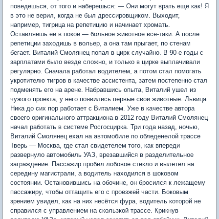
поведешься, от того и наберешься: — Они могут врать еще как! Я
в это не верил, когда не был дрессировщиком. Выходит,
например, тигрица на репетицию и начинает хромать.
Оставляешь ее в покое — больное животное все-таки. А после
репетиции заходишь в вольер, а она там прыгает, по стенам
бегает. Виталий Смолянец попал в цирк случайно. В 90-е годы с
зарплатами было везде сложно, и только в цирке выплачивали
регулярно. Сначала работал водителем, а потом стал помогать
укротителю тигров в качестве ассистента, затем постепенно стал
подменять его на арене. Набравшись опыта, Виталий ушел из
чужого проекта, у него появились первые свои животные. Львица
Ника до сих пор работает с Виталием. Уже в качестве автора
своего оригинального аттракциона в 2012 году Виталий Смолянец
начал работать в системе Росгосцирка. Три года назад, ночью,
Виталий Смолянец ехал на автомобиле по обледенелой трассе
Тверь — Москва, где стал свидетелем того, как впереди
развернуло автомобиль УАЗ, врезавшийся в разделительное
заграждение. Пассажир пробил лобовое стекло и вылетел на
середину магистрали, а водитель находился в шоковом
состоянии. Остановившись на обочине, он бросился к лежащему
пассажиру, чтобы оттащить его с проезжей части. Боковым
зрением увидел, как на них несётся фура, водитель которой не
справился с управлением на скользкой трассе. Крикнув