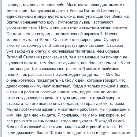
очередь мы лишаем воли себя. Мы отпуска проводим вместе с
животными. Заслуженный артист России Виталий Смолянец —
единственный в мире деятель цирка, выступающий без обеих ног.
Зрители знаменитого шоу «Император львиц» встречают
укротителя стоя. Цирк и хищники стали смыслом жизни артиста.
Он даже семью создал с потомственной циркачкой. Инесса
младше мужа на 10 лет. Она тоже дрессировщица. Супруги
вместе гастролируют. В семье растут двое сыновей. Старший
уже заходил в клетку с маленькими тигрятами. Чем больше
Виталий Смолянец рассказывал, тем все меньше он походил на
сурового вожака, тем больше лучился, все больше теплоты было
в интонации. Так рассказывают о самых близких и любимых
людях, так рассказывают о долгожданных детях: — Мне бы
очень хотелось посмотреть на тех людей, которые говорят, что
дрессировщики мучают животных. Когда я только пришел в цирк,
а тогда я работал простым водителем, видел, как не могли
оторвать дрессировщика от трупа медведя, который умер от
старости. Он его похоронить не давал, он орал диким голосом.
Мы на протяжении жизни с животными работаем, мы привыкаем к
ним, они для нас как дети. Я понимаю, что у них век короче, но
все равно это очень больно, когда они уходят. В каждой самой
большой и грозной коше живет маленький игривый котенок. И
если домашние более 10 тысяч лет делят кров и еду с человеком