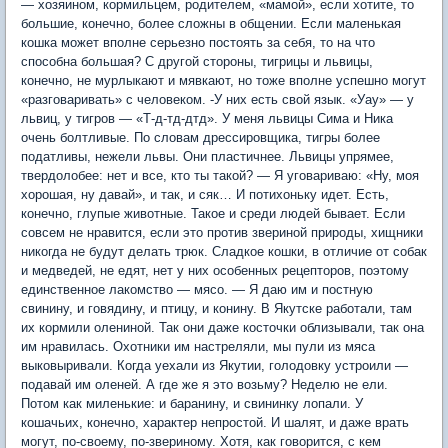
— хозяином, кормильцем, родителем, «мамой», если хотите, то
большие, конечно, более сложны в общении. Если маленькая
кошка может вполне серьезно постоять за себя, то на что
способна большая? С другой стороны, тигрицы и львицы,
конечно, не мурлыкают и мявкают, но тоже вполне успешно могут
«разговаривать» с человеком. -У них есть свой язык. «Уау» — у
львиц, у тигров — «Т-д-тд-дтд». У меня львицы Сима и Ника
очень болтливые. По словам дрессировщика, тигры более
податливы, нежели львы. Они пластичнее. Львицы упрямее,
твердолобее: нет и все, кто ты такой? — Я уговариваю: «Ну, моя
хорошая, ну давай», и так, и сяк… И потихоньку идет. Есть,
конечно, глупые животные. Такое и среди людей бывает. Если
совсем не нравится, если это против звериной природы, хищники
никогда не будут делать трюк. Сладкое кошки, в отличие от собак
и медведей, не едят, нет у них особенных рецепторов, поэтому
единственное лакомство — мясо. — Я даю им и постную
свинину, и говядину, и птицу, и конину. В Якутске работали, там
их кормили олениной. Так они даже косточки облизывали, так она
им нравилась. Охотники им настреляли, мы пули из мяса
выковыривали. Когда уехали из Якутии, голодовку устроили —
подавай им оленей. А где же я это возьму? Неделю не ели.
Потом как миленькие: и баранину, и свининку лопали. У
кошачьих, конечно, характер непростой. И шалят, и даже врать
могут, по-своему, по-звериному. Хотя, как говорится, с кем