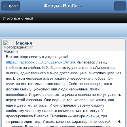
Форум - RusCircus.ru
← Пресса
И это всё о нём!
Масяня
06 ноя 2017
Вот как надо писать о людях цирка!
https://l.facebook.c...XQhJZzenuxCWKnA
Император львиц:
Любовью за любовь В Хабаровске идут гастроли «Императора
львиц», единственного в мире дрессировщика, выступающего без
ног. В этом человеке живет какая-то невероятная любовь. Он
лучится ею, как маленькое солнце. Собственно говоря, так и
должно быть у цирковых: они люди необычные, почти
волшебники. И даже свирепые тигрицы и львицы не могут устоять
перед этой любовью. Они ведь не только большие кошки, они
еще и девочки, актрисы. И они отвечают своему самому
любимому человеку на свете взаимностью, как могут. У
дрессировщика Виталия Смолянца — четыре львицы, три
тигрицы и один тигр. У всех, конечно, характер, и непростой. — Я,
— говорит Виталий, — к тигру стараюсь не поворачиваться