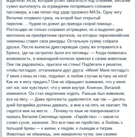
водителю УАЗа, который успел закатиться под отбойник, Виталий
сумел вытолкнуть за ограждение потерявшего сознание
пассажира, а сам попал под удар грузового МАЗа. Одну ногу
Виталию оторвало сразу, на второй был открытый
перелом…..Чудом он дожил до приезда скорой помощи…
Росгосцирк не только сохранил аттракцион, но и выделил два
миллиона на приобретение протезов, на которых паралимпийские
чемпионы ставят свои рекорды. Остальную сумму собрали
друзья. После выписки дрессировщик сразу же отправился в
Брянск, где на гастролях были его питомцы: — Когда появилась
возможность, в инвалидной коляске приехал к своим животным.
Они так радовались, прыгали на стены! Подбегали к решетке,
чтобы погладил, отталкивали друг друга: «Меня! Меня погладь!».
У меня слезы из глаз, подумал: в любом случае встану на ноги!
Как их я могу предать? Они не обращают внимания, что у меня
нет ног, они чувствуют, что у меня внутри. Конечно, Виталий
изменился. Он стал медленнее ходить. Раньше был живчиком,
все на бегу. — Даже протезисты удивляются: как так — десять
дней батарейки должны держать, а мне и на пять не хватает. Не
сидится мне на месте. …Почему-то язык не поворачивается
назвать Виталия Смолянца героем. «Геройство» — какое-то
слово сухое, казенное. Это все-таки не геройство, а Любовь с
большой буквы — к жизни, к людям, к львицам и тиграм.
Животных не обманешь, они невероятно чутки, они своими