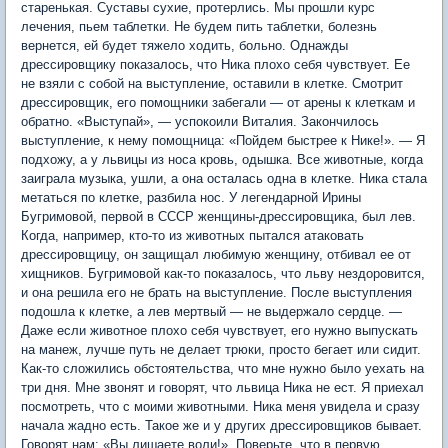
старенькая. Суставы сухие, протерлись. Мы прошли курс
лечения, пьем таблетки. Не будем пить таблетки, болезнь
вернется, ей будет тяжело ходить, больно. Однажды
дрессировщику показалось, что Ника плохо себя чувствует. Ее
не взяли с собой на выступление, оставили в клетке. Смотрит
дрессировщик, его помощники забегали — от арены к клеткам и
обратно. «Выступай», — успокоили Виталия. Закончилось
выступление, к нему помощница: «Пойдем быстрее к Нике!». — Я
подхожу, а у львицы из носа кровь, одышка. Все животные, когда
заиграла музыка, ушли, а она осталась одна в клетке. Ника стала
метаться по клетке, разбила нос. У легендарной Ирины
Бугримовой, первой в СССР женщины-дрессировщика, был лев.
Когда, например, кто-то из животных пытался атаковать
дрессировщицу, он защищал любимую женщину, отбивал ее от
хищников. Бугримовой как-то показалось, что льву нездоровится,
и она решила его не брать на выступление. После выступления
подошла к клетке, а лев мертвый — не выдержало сердце. —
Даже если животное плохо себя чувствует, его нужно выпускать
на манеж, лучше путь не делает трюки, просто бегает или сидит.
Как-то сложились обстоятельства, что мне нужно было уехать на
три дня. Мне звонят и говорят, что львица Ника не ест. Я приехал
посмотреть, что с моими животными. Ника меня увидела и сразу
начала жадно есть. Такое же и у других дрессировщиков бывает.
Говорят нам: «Вы лишаете воли!». Поверьте, что в первую