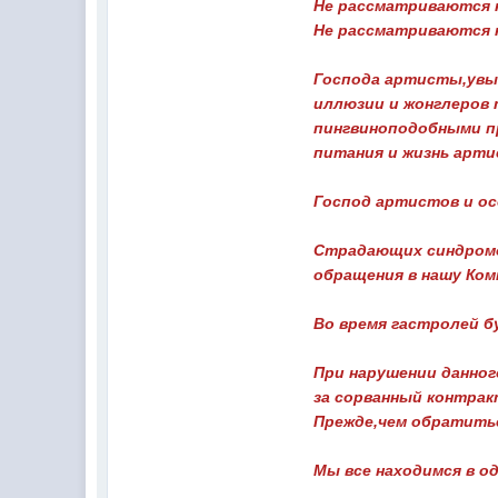
Не рассматриваются н
Не рассматриваются 
Господа артисты,увы,
иллюзии и жонглеров 
пингвиноподобными п
питания и жизнь арти
Господ артистов и ос
Страдающих синдромом
обращения в нашу Ком
Во время гастролей б
При нарушении данно
за сорванный контрак
Прежде,чем обратить
Мы все находимся в од