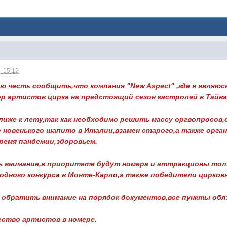
- 15:12
 честь сообщить,что компания "New Aspect" ,где я являюс
ор артистов цирка на предстоящий сезон гастролей в Тайва
лиже к лету,так как необходимо решить массу оргвопросов,
 новенького шапито в Италии,взамен старого,а также орга
ремя пандемии,здоровьем.
 внимание,в приоритете будут номера и аттракционы тольк
дного конкурса в Монте-Карло,а также победители цирковы
обратить внимание на порядок документов,все пункты обя
ество артистов в номере.