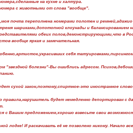
омера,сделанные на кухне и халтура.
номера с животными от слова "вообще".
моя почта переполнена номерами полотен и ремней,адажио и
тремя шариками,допотопной клоунады и балансированием н
редставителями обеих полов,демонстрирующими,что в Росс
стов вообще яркая и замечательная.
обенно,артисток,украсивших себя татуировками,пирсингом 
 "звездной болезни"-Вы ошиблись адресом. Психов,дебоши
панию.
удет сухой закон,поэтому,спиртное-это иностранное слово 
го правила,нарушитель будет немедленно депортирован с 
т.
ся с Вашим предложением,хорошо взвесьте свои возможнос
ной лодке! И раскачивать её не позволено никому. Начало в