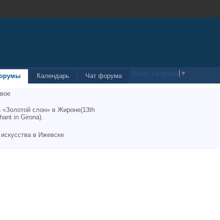
Select Language
▼
орумы
Календарь
Чат форума
вое
 «Золотой слон» в Жироне(13th
hant in Girona).
 искусства в Ижевске