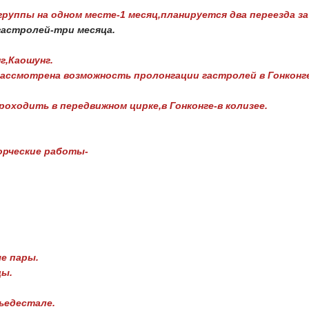
группы на одном месте-1 месяц,планируется два переезда за
астролей-три месяца.
г,Каошунг.
ассмотрена возможность пролонгации гастролей в Гонконге 
оходить в передвижном цирке,в Гонконге-в колизее.
рческие работы-
е пары.
цы.
ьедестале.