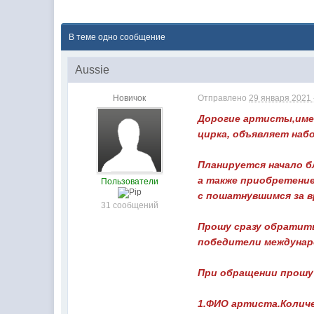
В теме одно сообщение
Aussie
Новичок
Отправлено
29 января 2021 
Дорогие артисты,имею
цирка, объявляет наб
Планируется начало б
а также приобретение
Пользователи
с пошатнувшимся за в
31 сообщений
Прошу сразу обратить
победители междунаро
При обращении прошу 
1.ФИО артиста.Колич