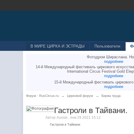
В МИРЕ ЦИРКА И ЭСТРАДЫ
Пользователи
Ф
Фотодром Шираслана. Но
подробнее
14-й Международный фестиваль циркового искусства
International Circus Festival Gold Elep
подробнее
15-й Международный фестиваль циркового
подробнее
Форум - RusCircus.ru
→
Цирковой форум
→
Биржа труда
Гастроли в Тайвани.
Автор
Aussie
,
янв 29 2021 15:12
Гастроли в Тайвани