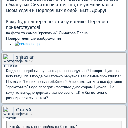
обманутых Симаковой артистов, не увеличивался.
Всем Удачи и Порядочных людей! Быть Добру!
Кому будет интересно, отвечу в личке. Перепост
приветствуется!
на фото та самая "прокатчик" Симакова Елена
Прикрепленные изображения
shiraslan
02 окт 2017
Когда же подобные сучьи твари переведуться? Позорят Цирк на
всю катушку. Откуда они только беруться эти самые прокатчики? ​
Неужели без них нельзя обойтись? Мне кажется, что все функции
"прокатчика" надо передать местным директорам Цирков... ​Но
кому то выгодно держат лишнее звено.... ​Кто бы детально
раззобрался бы в этом?
Статуй
02 окт 2017
​Кто бы детально раззобрался бы в этом?