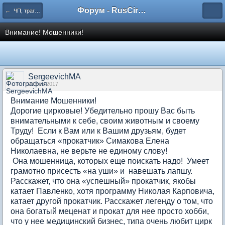
Форум - RusCircus.ru
← ЧП, трагедии
Внимание! Мошенники!
SergeevichMA
29 сен 2017
Внимание Мошенники!
Дорогие цирковые! Убедительно прошу Вас быть
внимательными к себе, своим животным и своему
Труду! Если к Вам или к Вашим друзьям, будет
обращаться «прокатчик» Симакова Елена
Николаевна, не верьте не единому слову!
Она мошенница, которых еще поискать надо! Умеет
грамотно присесть «на уши» и навешать лапшу.
Расскажет, что она «успешный» прокатчик, якобы
катает Павленко, хотя программу Николая Карповича,
катает другой прокатчик. Расскажет легенду о том, что
она богатый меценат и прокат для нее просто хобби,
что у нее медицинский бизнес, типа очень любит цирк