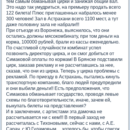
тем самым обманывая цирки и занижая общий вал.
Это надо так умудриться, на премьеру продать всего
122 билета! Плюс приглашенных набралось менее
300 человек! Зал в Астрахани всего 1100 мест, а тут
даже половину зала не набрали!!!
При отъезде из Воронежа, выяснилось, что они
остались должны мясокомбинату, при том деньги на
корма, 100000 рублей, брали из кассы еженедельно.
По счастливой случайности комбинат успел
позвонить директору цирка, и он смог добиться от
Симаковой оплаты по кормам! В Брянске подставили
цирк, заказав рекламу и не рассчитавшись за нее,
сказав, что они из цирка. Теперь у цирка проблемы с
рекламой. По приезду в Астрахань, пытались кинуть
транспортную компанию, благо людей предупредили
и они выбили деньги!! Есть предположения, что
Симакова обманывает государство, проводя левые
схемы по благотворительности, иначе, зачем ей,
выкупать билеты на представления?
И в заключении, с артистами эта дамочка не
рассчитывается ни с кем!!! В первый заход не
рассчиталась с Тихоновыми, сейчас с нами, с А.Е.
Сарач, с Ю.Гуламовым… хотелось бы, чтобы список