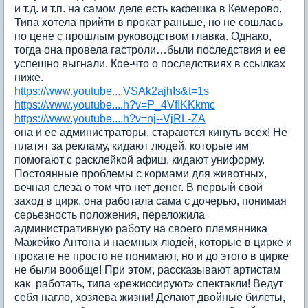
и т.д. и т.п. на самом деле есть кафешка в Кемерово.
Типа хотела прийти в прокат раньше, но не сошлась
по цене с прошлым руководством главка. Однако,
тогда она провела гастроли…были последствия и ее
успешно выгнали. Кое-что о последствиях в ссылках
ниже.
https://www.youtube....VSAk2ajhIs&t=1s
https://www.youtube....h?v=P_4VfIKKkmc
https://www.youtube....h?v=nj--VjRL-ZA
она и ее администраторы, стараются кинуть всех! Не
платят за рекламу, кидают людей, которые им
помогают с расклейкой афиш, кидают униформу.
Постоянные проблемы с кормами для животных,
вечная слеза о том что нет денег. В первый свой
заход в цирк, она работала сама с дочерью, понимая
серьезность положения, переложила
административную работу на своего племянника
Мажейко Антона и наемных людей, которые в цирке и
прокате не просто не понимают, но и до этого в цирке
не были вообще! При этом, рассказывают артистам
как работать, типа «режиссируют» спектакли! Ведут
себя нагло, хозяева жизни! Делают двойные билеты,