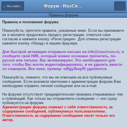
Форум - RusCircus.ru
← На главную
Правила форума
Правила и положения форума
Пожалуйста, прочтите правила, указанные ниже. Если вы принимаете
их и желаете продолжить процесс регистрации, отметьте свое
согласие и нажмите кнопку «Регистрация». Для отмены регистрации
нажмите кнопку «Назад» в вашем браузере.
Для быстрой активации отправьте письмо на info@ruscircus.ru, и
сообщите свой НИК, который можно осознано прочитать, по-
русски или латыни. Вас активизируют. Это необходимол для
того, чтобы Вас могли индентифицировать, и не удалить вместе
со спамером. Все ники, пример: sdfgg3beg45 удаляются.
Пожалуйста, помните, что мы не отвечаем на все публикуемые
сообщения. Если возникли претензии к администрации форума Вам
необходимо отравить личное сообщение или на e-mail.
На форуме отсутствует предварительная проверка открываемых тем
и публикаций. Как только вы отправляете сообщение — оно сразу
публикуется на форуме.
Администрация форума снимает с себя ответственность за
содержание сообщений, публикуемых пользователями.
Ответственность за содержание сообщения несет только его
автор.