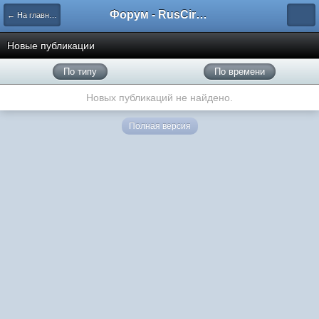
Форум - RusCircus.ru
← На главную
Новые публикации
По типу
По времени
Новых публикаций не найдено.
Полная версия