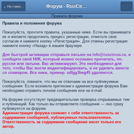
Форум - RusCircus.ru
← На главную
Правила форума
Правила и положения форума
Пожалуйста, прочтите правила, указанные ниже. Если вы принимаете
их и желаете продолжить процесс регистрации, отметьте свое
согласие и нажмите кнопку «Регистрация». Для отмены регистрации
нажмите кнопку «Назад» в вашем браузере.
Для быстрой активации отправьте письмо на info@ruscircus.ru, и
сообщите свой НИК, который можно осознано прочитать, по-
русски или латыни. Вас активизируют. Это необходимол для
того, чтобы Вас могли индентифицировать, и не удалить вместе
со спамером. Все ники, пример: sdfgg3beg45 удаляются.
Пожалуйста, помните, что мы не отвечаем на все публикуемые
сообщения. Если возникли претензии к администрации форума Вам
необходимо отравить личное сообщение или на e-mail.
На форуме отсутствует предварительная проверка открываемых тем
и публикаций. Как только вы отправляете сообщение — оно сразу
публикуется на форуме.
Администрация форума снимает с себя ответственность за
содержание сообщений, публикуемых пользователями.
Ответственность за содержание сообщения несет только его
автор.