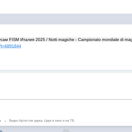
ам FISM Италия 2025 / Notti magiche - Campionato mondiale di ma
hp?t=6891844
а
→
Видео Артистов цирка. Цирк в кино и на ТВ.
щь