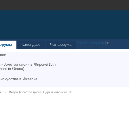
Select Language
▼
орумы
Календарь
Чат форума
вое
 «Золотой слон» в Жироне(13th
hant in Girona).
 искусства в Ижевске
а
→
Видео Артистов цирка. Цирк в кино и на ТВ.