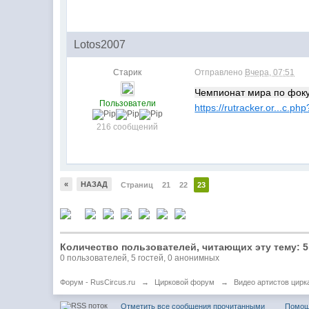
Lotos2007
Старик
Отправлено
Вчера, 07:51
Чемпионат мира по фокус
Пользователи
https://rutracker.or...c.p
216 сообщений
«
НАЗАД
Страниц
21
22
23
Количество пользователей, читающих эту тему: 5
0 пользователей, 5 гостей, 0 анонимных
Форум - RusCircus.ru
→
Цирковой форум
→
Видео артистов цирк
Отметить все сообщения прочитанными
Помо