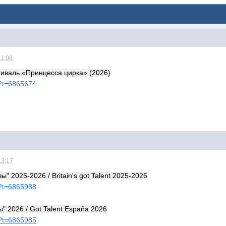
11:08
иваль «Принцесса цирка» (2026)
hp?t=6865674
13:17
" 2025-2026 / Britain's got Talent 2025-2026
hp?t=6865988
" 2026 / Got Talent España 2026
hp?t=6865985