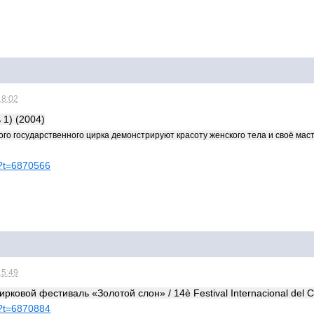
18:02
1) (2004)
го государственного цирка демонстрируют красоту женского тела и своё маст
hp?t=6870566
15:49
овой фестиваль «Золотой слон» / 14è Festival Internacional del Cir
hp?t=6870884