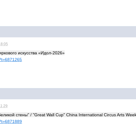
18:05
ркового искусства «Идол-2026»
hp?t=6871265
11:29
ликой стены" / "Great Wall Cup" China International Circus Arts Wee
hp?t=6871889