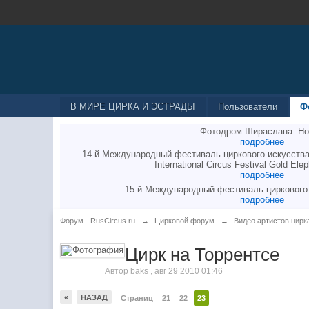
В МИРЕ ЦИРКА И ЭСТРАДЫ
Пользователи
Ф
Фотодром Шираслана. Но
подробнее
14-й Международный фестиваль циркового искусства
International Circus Festival Gold Elep
подробнее
15-й Международный фестиваль циркового
подробнее
Форум - RusCircus.ru
→
Цирковой форум
→
Видео артистов цирк
Цирк на Торрентсе
Автор
baks
,
авг 29 2010 01:46
«
НАЗАД
Страниц
21
22
23