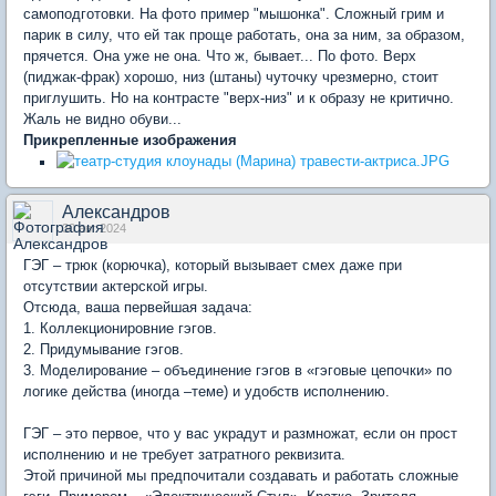
самоподготовки. На фото пример "мышонка". Сложный грим и
парик в силу, что ей так проще работать, она за ним, за образом,
прячется. Она уже не она. Что ж, бывает... По фото. Верх
(пиджак-фрак) хорошо, низ (штаны) чуточку чрезмерно, стоит
приглушить. Но на контрасте "верх-низ" и к образу не критично.
Жаль не видно обуви...
Прикрепленные изображения
Александров
30 авг 2024
ГЭГ – трюк (корючка), который вызывает смех даже при
отсутствии актерской игры.
Отсюда, ваша первейшая задача:
1. Коллекционировние гэгов.
2. Придумывание гэгов.
3. Моделирование – объединение гэгов в «гэговые цепочки» по
логике действа (иногда –теме) и удобств исполнению.
ГЭГ – это первое, что у вас украдут и размножат, если он прост
исполнению и не требует затратного реквизита.
Этой причиной мы предпочитали создавать и работать сложные