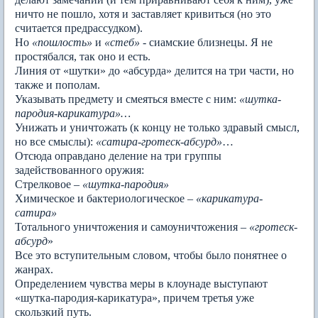
ничто не пошло, хотя и заставляет кривиться (но это
считается предрассудком).
Но
«пошлость»
и
«стеб»
- сиамские близнецы. Я не
простябался, так оно и есть.
Линия от «шутки» до «абсурда» делится на три части, но
также и пополам.
Указывать предмету и смеяться вместе с ним:
«шутка-
пародия-карикатура»…
Унижать и уничтожать (к концу не только здравый смысл,
но все смыслы):
«сатира-гротеск-абсурд»
…
Отсюда оправдано деление на три группы
задействованного оружия:
Стрелковое –
«шутка-пародия»
Химическое и бактериологическое –
«карикатура-
сатира»
Тотального уничтожения и самоуничтожения –
«гротеск-
абсурд
»
Все это вступительным словом, чтобы было понятнее о
жанрах.
Определением чувства меры в клоунаде выступают
«шутка-пародия-карикатура», причем третья уже
скользкий путь.