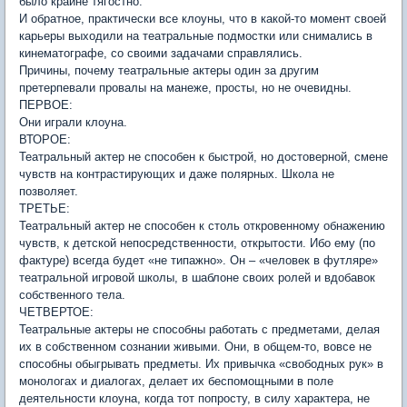
было крайне тягостно.
И обратное, практически все клоуны, что в какой-то момент своей
карьеры выходили на театральные подмостки или снимались в
кинематографе, со своими задачами справлялись.
Причины, почему театральные актеры один за другим
претерпевали провалы на манеже, просты, но не очевидны.
ПЕРВОЕ:
Они играли клоуна.
ВТОРОЕ:
Театральный актер не способен к быстрой, но достоверной, смене
чувств на контрастирующих и даже полярных. Школа не
позволяет.
ТРЕТЬЕ:
Театральный актер не способен к столь откровенному обнажению
чувств, к детской непосредственности, открытости. Ибо ему (по
фактуре) всегда будет «не типажно». Он – «человек в футляре»
театральной игровой школы, в шаблоне своих ролей и вдобавок
собственного тела.
ЧЕТВЕРТОЕ:
Театральные актеры не способны работать с предметами, делая
их в собственном сознании живыми. Они, в общем-то, вовсе не
способны обыгрывать предметы. Их привычка «свободных рук» в
монологах и диалогах, делает их беспомощными в поле
деятельности клоуна, когда тот попросту, в силу характера, не