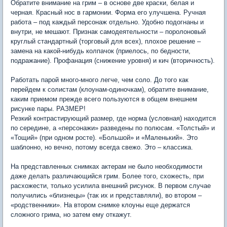
Обратите внимание на грим – в основе две краски, белая и
черная. Красный нос в гармонии. Форма его улучшена. Ручная
работа – под каждый персонаж отдельно. Удобно подогнаны и
внутри, не мешают. Признак самодеятельности – поролоновый
круглый стандартный (торговый для всех), плохое решение –
замена на какой-нибудь колпачок (приелось, по бедности,
подражание). Профанация (снижение уровня) и кич (вторичность).
Работать парой много-много легче, чем соло. До того как
перейдем к солистам (клоунам-одиночкам), обратите внимание,
каким приемом прежде всего пользуются в общем внешнем
рисунке пары. РАЗМЕР!
Резкий контрастирующий размер, где норма (условная) находится
по середине, а «персонажи» разведены по полюсам. «Толстый» и
«Тощий» (при одном росте). «Большой» и «Маленький». Это
шаблонно, но вечно, потому всегда свежо. Это – классика.
На представленных снимках актерам не было необходимости
даже делать различающийся грим. Более того, схожесть, при
расхожести, только усилила внешний рисунок. В первом случае
получились «близнецы» (так их и представляли), во втором –
«родственники». На втором снимке клоуны еще держатся
сложного грима, но затем ему откажут.