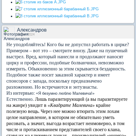
Александров
31 авг 2024
Не уподобляйтесь! Кого бы не допустил работать в цирке?
Примером – вот это – смотрите внизу. Даже на пушечный
выстрел. Вред, который нанесли и продолжают наносят
цирку и профессии, подобные болванчики, невозможно
измерить. Обыкновенно за этим скрывается бездарность.
Подобное также носит заказной характер и имеет
спонсоров с запада, поскольку предназначено
разложению. Но встречаются и энтузиасты.
Из интервью: «
Я безумно люблю Малевича!»
Естественно.
Лишь паразитирующий (а вы паразитируете
на жанре) увидит в
«Квадрате Малевича»
крайне
полезную вещь. Через нее можно втюрить этим лохам
целое направление, в котором не обязательно уметь
рисовать, а значит, выгода возрастает неимоверно, в том
числе и протаскиванием представителей своего клана,
ставя их на ключевых точках – производителей «ничего»,