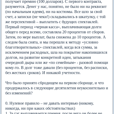
получает премию (100 долларов). С первого контракта,
разумеется. Денег у нас, понятно, не было ни на реквизит
(по начальным идеям), ни на костюмы. Все шло за свой
счет, а записки (не чеки!) складывались в шкатулку, с той
же перспективой – выплатить с будущих спектаклей.
Первый период «черная касса», выплачивающая долги
общего перед всеми, составляла 20 процентов от сборов.
Затем, по мере выплат, была снижена до 10 процентов. А
следом была снята, и мы перешли к методу «условно
благотворительных» спектаклей, когда вся сумма, за
исключением расходных, шла на покрытие накопившихся
долгов, на развитие конкретной идеи, затыкания
очередной дыры или же «по семейным» - разовой помощи
кому-то. В долг тоже давали (без процентов, без расписки,
без жестких сроков). И никакой учетности.
Что было принято сбродищем на первом сборище, и что
продержалось в следующие десятилетия неукоснительно и
без изменений?
0. Нулевое правило – не давать интервью (никому,
никогда, ни при каких обстоятельствах)
1. За гэг выплачивается премия, после чего он более не