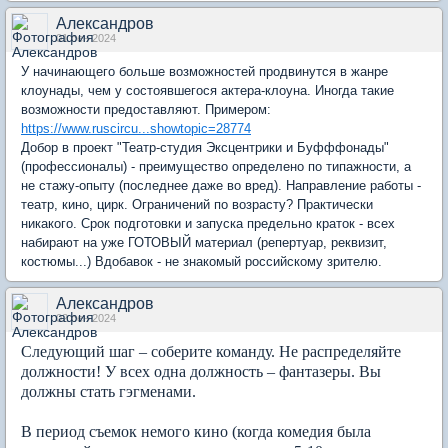
Александров
01 сен 2024
У начинающего больше возможностей продвинутся в жанре
клоунады, чем у состоявшегося актера-клоуна. Иногда такие
возможности предоставляют. Примером:
https://www.ruscircu...showtopic=28774
Добор в проект "Театр-студия Эксцентрики и Буфффонады"
(профессионалы) - преимущество определено по типажности, а
не стажу-опыту (последнее даже во вред). Направление работы -
театр, кино, цирк. Ограничений по возрасту? Практически
никакого. Срок подготовки и запуска предельно краток - всех
набирают на уже ГОТОВЫЙ материал (репертуар, реквизит,
костюмы...) Вдобавок - не знакомый российскому зрителю.
Александров
02 сен 2024
Следующий шаг – соберите команду. Не распределяйте
должности! У всех одна должность – фантазеры. Вы
должны стать гэгменами.
В период съемок немого кино (когда комедия была