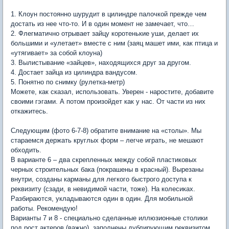
1. Клоун постоянно шурудит в цилиндре палочкой прежде чем
достать из нее что-то. И в один момент не замечает, что…
2. Флегматично отрывает зайцу коротенькие уши, делает их
большими и «улетает» вместе с ним (заяц машет ими, как птица и
«утягивает» за собой клоуна)
3. Вылистывание «зайцев», находящихся друг за другом.
4. Достает зайца из цилиндра вандусом.
5. Понятно по снимку (рулетка-метр)
Можете, как сказал, использовать. Уверен - наростите, добавите
своими гэгами. А потом произойдет как у нас. От части из них
откажитесь.
Следующим (фото 6-7-8) обратите внимание на «столы». Мы
стараемся держать круглых форм – легче играть, не мешают
обходить.
В варианте 6 – два скрепленных между собой пластиковых
черных строительных бака (покрашены в красный). Вырезаны
внутри, созданы карманы для легкого быстрого доступа к
реквизиту (сзади, в невидимой части, тоже). На колесиках.
Разбираются, укладываются один в один. Для мобильной
работы. Рекомендую!
Варианты 7 и 8 - специально сделанные иллюзионные столики
под рост актеров (важно), заполнены дублирующим реквизитом.