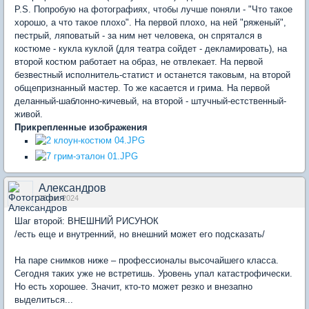
P.S. Попробую на фотографиях, чтобы лучше поняли - "Что такое
хорошо, а что такое плохо". На первой плохо, на ней "ряженый",
пестрый, ляповатый - за ним нет человека, он спрятался в
костюме - кукла куклой (для театра сойдет - декламировать), на
второй костюм работает на образ, не отвлекает. На первой
безвестный исполнитель-статист и останется таковым, на второй
общепризнанный мастер. То же касается и грима. На первой
деланный-шаблонно-кичевый, на второй - штучный-естственный-
живой.
Прикрепленные изображения
Александров
28 авг 2024
Шаг второй: ВНЕШНИЙ РИСУНОК
/есть еще и внутренний, но внешний может его подсказать/
На паре снимков ниже – профессионалы высочайшего класса.
Сегодня таких уже не встретишь. Уровень упал катастрофически.
Но есть хорошее. Значит, кто-то может резко и внезапно
выделиться...