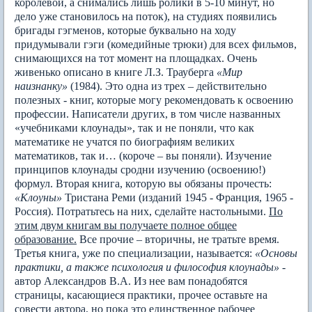
королевой, а снимались лишь ролики в 5-10 минут, но
дело уже становилось на поток), на студиях появились
бригады гэгменов, которые буквально на ходу
придумывали гэги (комедийные трюки) для всех фильмов,
снимающихся на тот момент на площадках. Очень
живенько описано в книге Л.З. Трауберга
«Мир
наизнанку»
(1984). Это одна из трех – действительно
полезных - книг, которые могу рекомендовать к освоению
профессии. Написатели других, в том числе названных
«учебниками клоунады», так и не поняли, что как
математике не учатся по биографиям великих
математиков, так и… (короче – вы поняли). Изучение
принципов клоунады сродни изучению (освоению!)
формул. Вторая книга, которую вы обязаны прочесть:
«Клоуны»
Тристана Реми (изданий 1945 - Франция, 1965 -
Россия). Потратьтесь на них, сделайте настольными.
По
этим двум книгам вы получаете полное общее
образование.
Все прочие – вторичны, не тратьте время.
Третья книга, уже по специализации, называется:
«Основы
практики, а также психология и философия клоунады»
-
автор Александров В.А. Из нее вам понадобятся
страницы, касающиеся практики, прочее оставьте на
совести автора, но пока это единственное рабочее