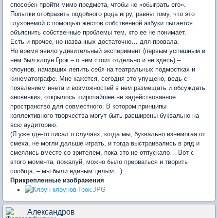
способен пройти мимо предмета, чтобы не «обыграть его».
Попытки отобразить подобного рода игру, равны тому, что это
глухонемой с помощью жестов собственной азбуки пытается
объяснить собственные проблемы тем, кто ее не понимает.
Есть и прочее, но названных достаточно… для провала.
Но время явило удивительный эксперимент (первым успешным в
нем был клоун Грок – о нем стоит отдельно и не здесь) –
клоунов, начавших лепить себя на театральных подмостках и
кинематографе. Мне кажется, сегодня это упущено, ведь с
появлением инета и возможностей в нем размещать и обсуждать
«новинки», открылось широчайшее не задействованное
пространство для совместного. В котором принципы
коллективного творчества могут быть расширены буквально на
всю аудиторию.
(Я уже где-то писал о случаях, когда мы, буквально изнемогая от
смеха, не могли дальше играть, и тогда выстраивались в ряд и
смеялись вместе со зрителем, пока это не отпускало… Вот с
этого момента, пожалуй, можно было прерваться и творить
сообща, – мы были единым целым…)
Прикрепленные изображения
Александров