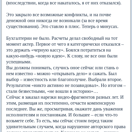
(впоследствии, когда все накаталось, я от них отказался).
Это закрыло все возможные конфликты, и на почве
денежной они никогда не возникали (за все время
существования). Это ставлю в плюс. Теперь о минусах.
Бухгалтерии не было. Расчеты делал свободный на тот
момент актер. Первое от чего я категорически отказался –
это держать «черную кассу». Боялся потратиться на
какую-нибудь «новую идею». К слову, не все они были
успешными.
Вы должны понимать, случись оное сейчас или стань о
нем известно - можно «открывать дело» и сажать. Был
выбор – известность или благополучие. Выбрали второе.
Результатом «никто активно не позавидовал». Но итогом –
стали безвестными, «не вошли в историю»…
Сейчас я заказал нарезки видео-фрагментов разных лет. И
этим, размещая их постепенно, отчасти компенсирую
последнее. Вы же, просматривая, окажите дань уважения
исполнителям и постановкам. И большее – если что-то
возьмете себе. То есть, мы сейчас стоим перед таким
удивительным случаем, когда нарушение авторского права