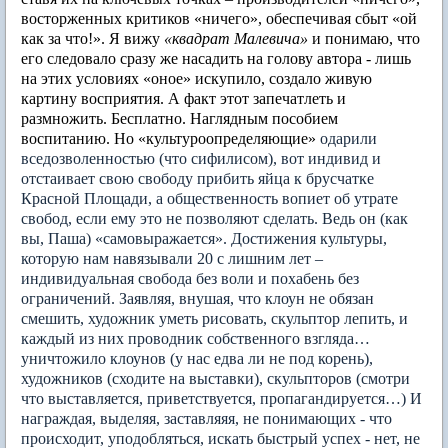
восторженных критиков «ничего», обеспечивая сбыт «ой
как за что!». Я вижу
«квадрат Малевича»
и понимаю, что
его следовало сразу же насадить на голову автора - лишь
на этих условиях «оное» искупило, создало живую
картину восприятия. А факт этот запечатлеть и
размножить. Бесплатно. Наглядным пособием
воспитанию. Но «культуроопределяющие»
одарили
вседозволенностью (что сифилисом), вот индивид и
отстаивает свою свободу прибить яйца к брусчатке
Красной Площади, а общественность вопиет об утрате
свобод, если ему это не позволяют сделать. Ведь он (как
вы, Паша) «самовыражается». Достижения культуры,
которую нам навязывали 20 с лишним лет –
индивидуальная свобода без воли и похабень без
ограничений. Заявляя, внушая, что клоун не обязан
смешить, художник уметь рисовать, скульптор лепить, и
каждый из них проводник собственного взгляда…
уничтожило клоунов (у нас едва ли не под корень),
художников (сходите на выставки), скульпторов (смотри
что выставляется, приветствуется, пропагандируется…) И
награждая, выделяя, заставляяя, не понимающих - что
происходит, уподобляться, искать быстрый успех - нет, не