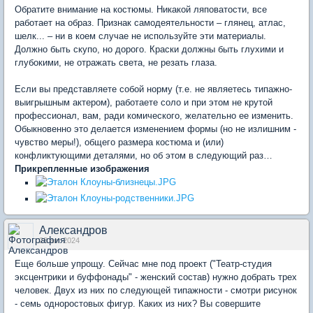
Обратите внимание на костюмы. Никакой ляповатости, все
работает на образ. Признак самодеятельности – глянец, атлас,
шелк... – ни в коем случае не используйте эти материалы.
Должно быть скупо, но дорого. Краски должны быть глухими и
глубокими, не отражать света, не резать глаза.
Если вы представляете собой норму (т.е. не являетесь типажно-
выигрышным актером), работаете соло и при этом не крутой
профессионал, вам, ради комического, желательно ее изменить.
Обыкновенно это делается изменением формы (но не излишним -
чувство меры!), общего размера костюма и (или)
конфликтующими деталями, но об этом в следующий раз…
Прикрепленные изображения
Александров
28 авг 2024
Еще больше упрощу. Сейчас мне под проект ("Театр-студия
эксцентрики и буффонады" - женский состав) нужно добрать трех
человек. Двух из них по следующей типажности - смотри рисунок
- семь одноростовых фигур. Каких из них? Вы совершите