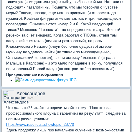
типичную (самодеятельную) ошибку, выбрав крайние. Нет, они не
подходят - паталогичны. Помните, что мы говорили о чувстве
меры? Тощую, правда, еще можно прикрыть (и откормить до
нужного). Крайние фигуры отметаются, как и три, находящиеся
посередине. Объединяются номер 2 и 6. Какой следующий
типаж? Мышенок. "Травести" - по определению театра. Вечный
ребенок за счет внешних. Когда работал с ТЮЗом, ставя там
клоунский спектакль (целиком разговорный), на роль
Классического Рыжего (клоун бесполое существо) актера-
мужчину не удалось найти (не тянули по мироощущению,
Станиславский испортил), взяли актрису-"мышонка" (играла
Малыша в Карлсоне) - и это было попадание в точку, получился
великолепный Рыжий клоун (на контрастах "со взрослыми").
Прикрепленные изображения
Александров
28 авг 2024
Что дальше? Читайте и перечитывайте тему: "Подготовка
профессионального клоуна с гарантией на результат", следите за
новыми размещениями:
https://www.ruscircu...showtopic=28770
Здесь продолжу лишь про начальное обучение с возможностями