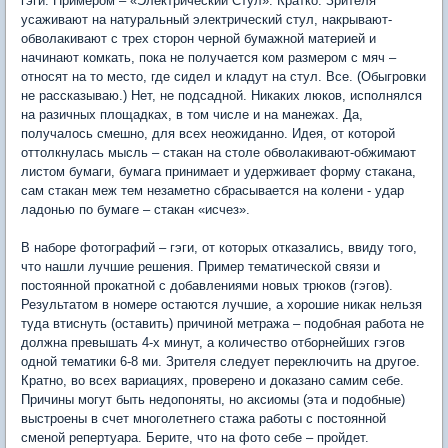
гэги. Примером – «Электрический Стул». Кратко. Зрителя
усаживают на натуральный электрический стул, накрывают-
обволакивают с трех сторон черной бумажной материей и
начинают комкать, пока не получается ком размером с мяч –
относят на то место, где сидел и кладут на стул. Все. (Обыгровки
не рассказываю.) Нет, не подсадной. Никаких люков, исполнялся
на разичных площадках, в том числе и на манежах. Да,
получалось смешно, для всех неожиданно. Идея, от которой
оттолкнулась мысль – стакан на столе обволакивают-обжимают
листом бумаги, бумага принимает и удерживает форму стакана,
сам стакан меж тем незаметно сбрасывается на колени - удар
ладонью по бумаге – стакан «исчез».
В наборе фотографий – гэги, от которых отказались, ввиду того,
что нашли лучшие решения. Пример тематической связи и
постоянной прокатной с добавлениями новых трюков (гэгов).
Результатом в номере остаются лучшие, а хорошие никак нельзя
туда втиснуть (оставить) причиной метража – подобная работа не
должна превышать 4-х минут, а количество отборнейших гэгов
одной тематики 6-8 ми. Зрителя следует переключить на другое.
Кратно, во всех вариациях, проверено и доказано самим себе.
Причины могут быть недопоняты, но аксиомы (эта и подобные)
выстроены в счет многолетнего стажа работы с постоянной
сменой репертуара. Берите, что на фото себе – пройдет.