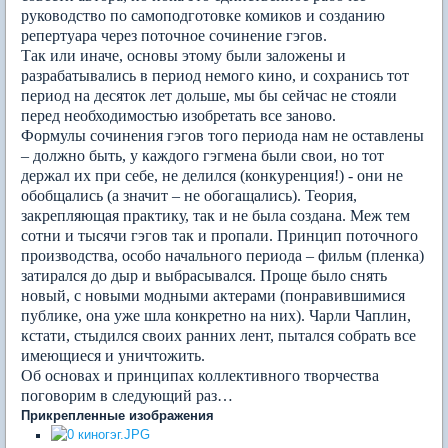
руководство по самоподготовке комиков и созданию
репертуара через поточное сочинение гэгов.
Так или иначе, основы этому были заложены и
разрабатывались в период немого кино, и сохранись тот
период на десяток лет дольше, мы бы сейчас не стояли
перед необходимостью изобретать все заново.
Формулы сочинения гэгов того периода нам не оставлены
– должно быть, у каждого гэгмена были свои, но тот
держал их при себе, не делился (конкуренция!) - они не
обобщались (а значит – не обогащались). Теория,
закрепляющая практику, так и не была создана. Меж тем
сотни и тысячи гэгов так и пропали. Принцип поточного
производства, особо начального периода – фильм (пленка)
затирался до дыр и выбрасывался. Проще было снять
новый, с новыми модными актерами (понравившимися
публике, она уже шла конкретно на них). Чарли Чаплин,
кстати, стыдился своих ранних лент, пытался собрать все
имеющиеся и уничтожить.
Об основах и принципах коллективного творчества
поговорим в следующий раз…
Прикрепленные изображения