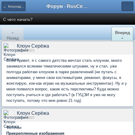
Форум - RusCircus.ru
← Клоунада-мимы
С чего начать?
«
Вперед
Назад
»
Клоун Серёжа
19 окт 2023
Всем привет, я с самого детства мечтал стать клоуном, много
занимался всякими тематическими штуками, ну и стал, уже
полгода работаю клоуном в парке развлечений (не путать с
аниматорами, у меня свои костюмы/грим, реквизит, фокусы, я
жонглирую, кое-как играю на музыкальных инструментах). Ну и у
меня появился вопрос, какие есть перспективы? Куда можно
поступить учиться и где работать? (в ГУЦЭИ я уже не могу
поступить, потому что мне ровно 21 год)
Клоун Серёжа
19 окт 2023
Фоточки
Прикрепленные изображения