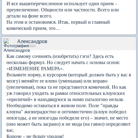
И все вышеперечисленное использует один прием –
преувеличение. Общности или частности. Всего или
детали на фоне всего.
На этом и остановимся. Итак, первый и главный
комический прием, это…
Александров
01 сен 2024
Как самому сочинять (изобретать) гэги? Здесь есть
несколько формул. Но следует начать с основы основ:
«ИЗМЕНЕНИЕ РАМЕРА».
Возьмите норму, и курсором (который должен быть у вас в
мозгу) меняйте ее влево (уменьшая) или вправо
(увеличивая), пока та не представится комичной. Но как
уж говорил уходить за рамки относительных клоунских
«приличий» в находящуюся за ними паталогию нельзя.
Необходимо оставаться в живом поле. Поле "правды
клоуна" жизнерадостно и оптимистично (клоун победил
невзгоды, а не невзгоды победили его) – значит, не место
(оно может быть засрано) и не мода (на гавно) определяют
вас.
Короче – не будьте уродом!