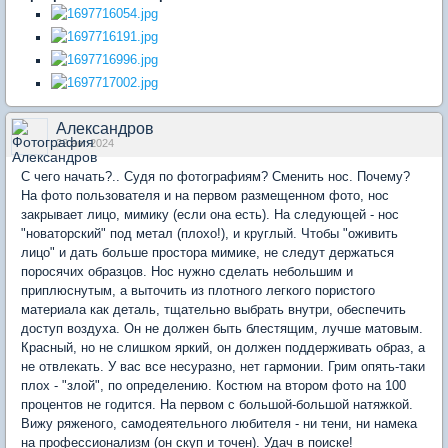
Александров
22 авг 2024
С чего начать?.. Судя по фотографиям? Сменить нос. Почему?
На фото пользователя и на первом размещенном фото, нос
закрывает лицо, мимику (если она есть). На следующей - нос
"новаторский" под метал (плохо!), и круглый. Чтобы "оживить
лицо" и дать больше простора мимике, не следут держаться
поросячих образцов. Нос нужно сделать небольшим и
приплюснутым, а выточить из плотного легкого пористого
материала как деталь, тщательно выбрать внутри, обеспечить
доступ воздуха. Он не должен быть блестящим, лучше матовым.
Красный, но не слишком яркий, он должен поддерживать образ, а
не отвлекать. У вас все несуразно, нет гармонии. Грим опять-таки
плох - "злой", по определению. Костюм на втором фото на 100
процентов не годится. На первом с большой-большой натяжкой.
Вижу ряженого, самодеятельного любителя - ни тени, ни намека
на профессионализм (он скуп и точен). Удач в поиске!