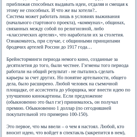
приближая способных выдавать идеи, отдаляя и смещая к
этому не способных. И что же вы хотели?..
Система может работать лишь в условиях выживания
(начального стартового проекта), «коммунах», общинах,
связанных между собой по религиозной, либо
«классических артелях», что наработали их за столетия.
Ознакомьтесь, при случае, с общинными принципами
бродячих артелей России до 1917 года…
Брейнсторминги периода немого кино, созданные за
десятилетия до того, были честнее. Гэгмены того периода
работали на общий результат - не пытались сделать
карьеры за счет других. Но понятие артельности, общего
дела, было расширено. Любой человек на съемочной
площадке, от ассистента до уборщика, мог внести идею по
улучшению кинокартины. Если предложение
(обыкновенно это был гэг) принималось, он получал
премию. Обыкновенно 1 доллар (по сегодняшней
покупательной это примерно 100-150).
Это первое, что мы ввели – о чем я настоял. Любой, кто
вносит идею, что войдет в спектакль (закрепится в нем),