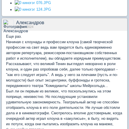
Александров
05 сен 2024
Еще раз.
Начиная с клоунады и профессии клоуна (самой творческой
профессии на свет ведь вам придется быть единовременно
автором репертуара, режиссером-постановщиком собственных
работ и исполнителем), вы обладаете изрядным преимуществом.
Рассказывают, что великий Тенин выглядел невзрачно в роли
клоуна, и один раз опробовав себя, далее только преподавал -
"как его следует играть". А ведь у него за плечами (пусть и по-
молодости) был опыт эксцентрики, буффонады и гротеска,
передвижного театра "Комедианты" школы Мейрхольда...
Был ли он первым из великих, что поскользнулись на этом
поприще, неизвестно. Но последующие установили
удивительную закономерность. Театральный актер не способен
отобразить клоуна в его поле деятельности. Не лучше обстояли
дела и в кинематографе. Смотрелось вполне достоверным, когда
очередной актер играл клоуна в «закулисье», в быту, но видеть
их потуги, когда они пытались изобразить клоуна на манеже,