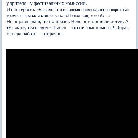
у зрителя - у фестивальных комиссий.
Из интервью: «
Бывало, что во время представления взрослые
мужчины кричали мне из зала: «Пошел вон, козел!»…»
Не оправдываю, но понимаю. Ведь они привели детей. А
тут «клоун-малевич». Павел – это не комплимент!! Образ,
манера работы – отвратны.