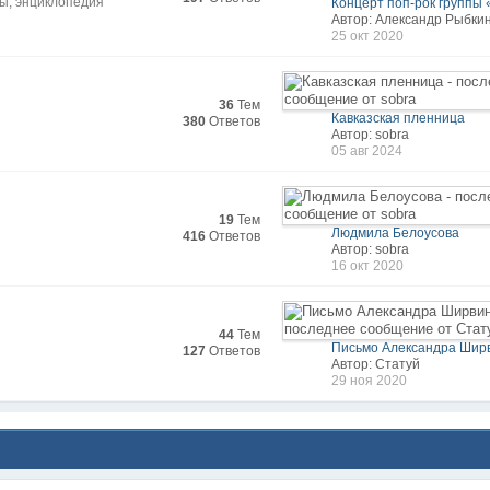
ды, энциклопедия
Концерт поп-рок группы 
Автор: Александр Рыбки
25 окт 2020
36
Тем
Кавказская пленница
380
Ответов
Автор: sobra
05 авг 2024
19
Тем
Людмила Белоусова
416
Ответов
Автор: sobra
16 окт 2020
44
Тем
Письмо Александра Ширв
127
Ответов
Автор: Статуй
29 ноя 2020