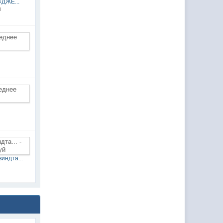
«ДЖЕ...
н
индта...