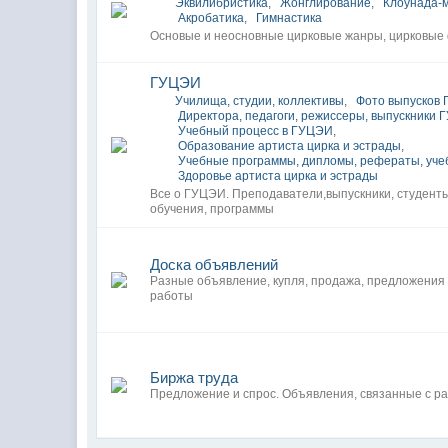
Эквилибристика
,
Жонглирование
,
Клоунада-
Акробатика
,
Гимнастика
Основые и неосновные цирковые жанры, цирковые
ГУЦЭИ
Училища, студии, коллективы
,
Фото выпусков 
Директора, педагоги, режиссеры, выпускники
Учебный процесс в ГУЦЭИ
,
Образование артиста цирка и эстрады
,
Учебные программы, дипломы, рефераты, уче
Здоровье артиста цирка и эстрады
Все о ГУЦЭИ. Преподаватели,выпускники, студент
обучения, программы
Доска объявлений
Разные объявление, купля, продажа, предложения
работы
Биржа труда
Предложение и спрос. Объявления, связанные с ра