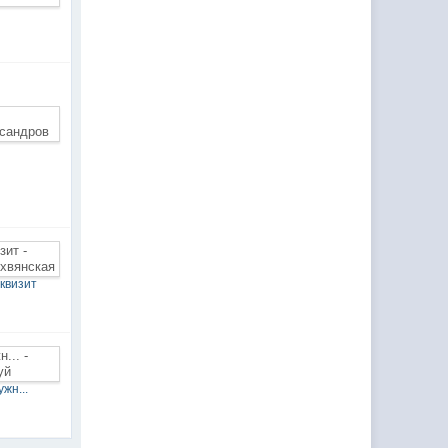
а
квизит
жн...