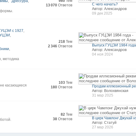
980
Тем
мимы
,
Дрессура
,
С чего начать?
13 070
Ответов
Автор: Александров
 формы.
09 дек 2025
ГУЦЭИ с 1927
,
 ГУЦЭИ
,
218
Тем
Выпуск ГУЦЭИ 1984 год
2 346
Ответов
бники
,
Автор: Александров
04 ноя 2024
ы, методика
103
Тем
 не касающиеся
Продам иллюзионный ре
180
Ответов
Автор: Волохвянская
31 мар 2025
82
Тем
В цирк Чамлонг Джухай ну
38
Ответов
ботой.
Автор: Статуй
27 мар 2026