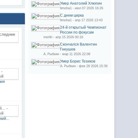
Умер Анатолий Хлюпин
timoha1 - июл 07 2026 16:26
С днем цирка
timoha1 - апр 17 2026 13:43
24-й открытый Чемпионат
России по фокусам
merlin - апр 15 2026 00:16
Скончался Валентин
Гнеушев
А. Рыбкин - мар 11 2026 22:08
Умер Борис Тезиков
А. Рыбкин - фев 28 2026 15:39
вия
ий...