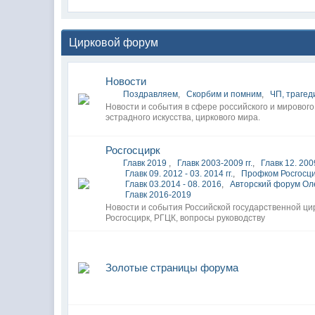
Цирковой форум
Новости
Поздравляем
,
Скорбим и помним
,
ЧП, трагед
Новости и события в сфере российского и мирового
эстрадного искусства, циркового мира.
Росгосцирк
Главк 2019
,
Главк 2003-2009 гг.
,
Главк 12. 2009
Главк 09. 2012 - 03. 2014 гг.
,
Профком Росгосц
Главк 03.2014 - 08. 2016
,
Авторский форум Ол
Главк 2016-2019
Новости и события Российской государственной ци
Росгосцирк, РГЦК, вопросы руководству
Золотые страницы форума