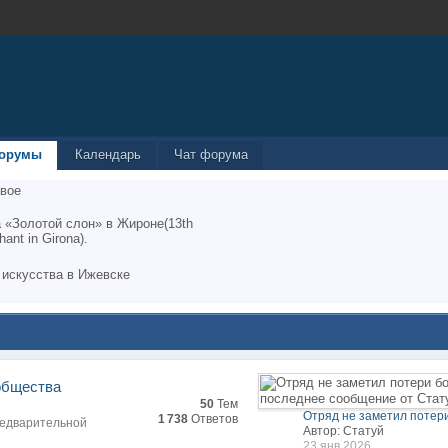
орумы
Календарь
Чат форума
вое
 «Золотой слон» в Жироне(13th
hant in Girona).
 искусства в Ижевске
общества
50
Тем
Отряд не заметил потери
1 738
Ответов
редварительной
Автор: Статуй
23 янв 2026