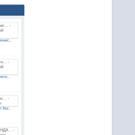
онис...
етн...
 Рос...