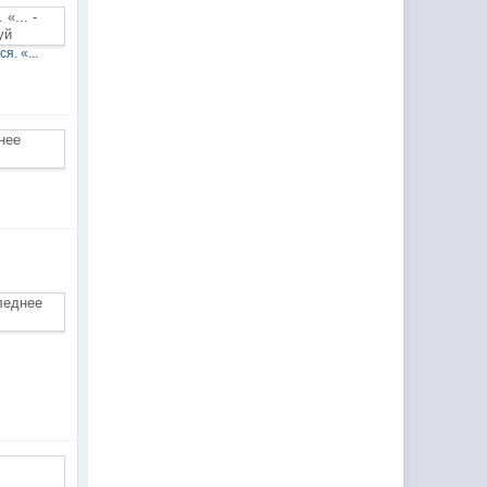
. «...