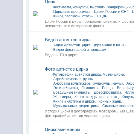
Цирк
Фестивали, конкурсы, выставки, конференции,
Цирковые программы
,
Цирки России и СНГ
,
Книги, рассказы, статьи
,
СЦДР
Цирки России и мира, программы, спектакли, дости
неизвестные и интересные факты.
Видео артистов цирка
Видео Артистов цирка. Цирк в кино и на ТВ.
,
Видео фестивалей и программ
Видео и ТВ о цирке
Фото артистов цирка
Фотографии артистов цирка. Музей цирка
,
Акробатические группы
,
Акробаты вольтижеры, хула-хупы, каучук
,
Акр
Эквилибристы
,
Гимнасты
,
Борцы
,
Велофигу
Воздушные гимнасты
,
Дрессировщики
,
Иллю
Жонглеры
,
Канатоходцы, проволока
,
Клоун
Книги и картины о цирке
,
Конный жанр
,
Музыкальные эксцентрики
,
Силовые жонглер
История цирка в фотографиях. Фотодром Льва Шва
фотографий артистов мирового цирка.
Цирковые жанры