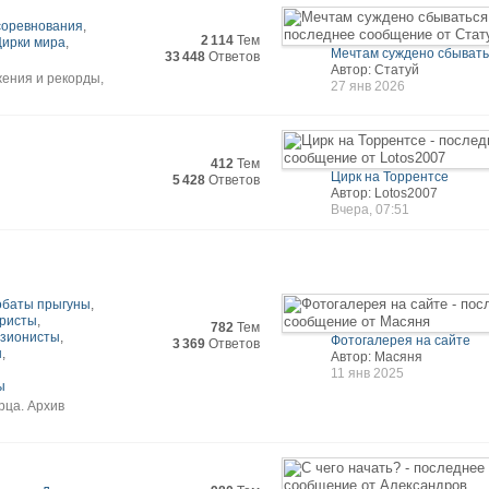
 соревнования
,
2 114
Тем
Цирки мира
,
Мечтам суждено сбываться
33 448
Ответов
Автор: Статуй
жения и рекорды,
27 янв 2026
412
Тем
Цирк на Торрентсе
5 428
Ответов
Автор: Lotos2007
Вчера, 07:51
обаты прыгуны
,
ристы
,
782
Тем
зионисты
,
Фотогалерея на сайте
3 369
Ответов
ы
,
Автор: Масяня
11 янв 2025
ы
рца. Архив