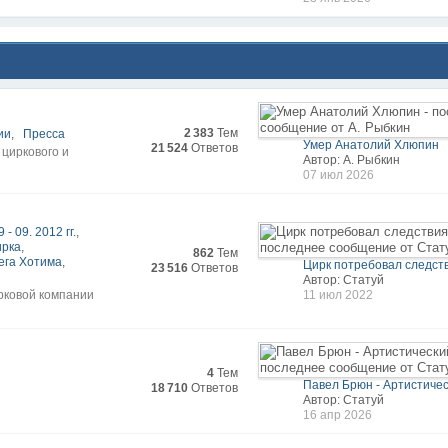
2 383
Тем
ии
,
Пресса
Умер Анатолий Хлюпин
21 524
Ответов
 циркового и
Автор: А. Рыбкин
07 июл 2026
 - 09. 2012 гг.
,
ирка
,
862
Тем
ега Хотима
,
Цирк потребовал следст
23 516
Ответов
Автор: Статуй
рковой компании
11 июл 2022
4
Тем
Павел Брюн - Артистическ
18 710
Ответов
Автор: Статуй
16 апр 2026