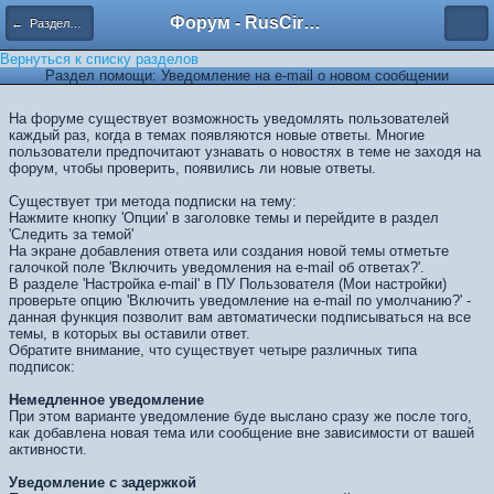
Форум - RusCircus.ru
← Разделы помощи
Вернуться к списку разделов
Раздел помощи: Уведомление на е-mail о новом сообщении
На форуме существует возможность уведомлять пользователей
каждый раз, когда в темах появляются новые ответы. Многие
пользователи предпочитают узнавать о новостях в теме не заходя на
форум, чтобы проверить, появились ли новые ответы.
Существует три метода подписки на тему:
Нажмите кнопку 'Опции' в заголовке темы и перейдите в раздел
'Следить за темой'
На экране добавления ответа или создания новой темы отметьте
галочкой поле 'Включить уведомления на е-mail об ответах?'.
В разделе 'Настройка е-mail' в ПУ Пользователя (Мои настройки)
проверьте опцию 'Включить уведомление на е-mail по умолчанию?' -
данная функция позволит вам автоматически подписываться на все
темы, в которых вы оставили ответ.
Обратите внимание, что существует четыре различных типа
подписок:
Немедленное уведомление
При этом варианте уведомление буде выслано сразу же после того,
как добавлена новая тема или сообщение вне зависимости от вашей
активности.
Уведомление с задержкой