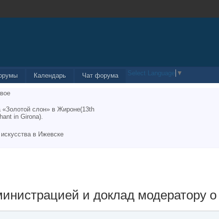
Select Language
▼
орумы
Календарь
Чат форума
вое
 «Золотой слон» в Жироне(13th
hant in Girona).
 искусства в Ижевске
министрацией и доклад модератору 