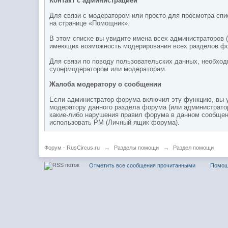
Контакт с администрацией
Для связи с модератором или просто для просмотра сп
на странице «Помощник».
В этом списке вы увидите имена всех администраторов
имеющих возможность модерирования всех разделов фо
Для связи по поводу пользовательских данных, необход
супермодератором или модераторам.
Жалоба модератору о сообщении
Если администратор форума включил эту функцию, вы у
модератору данного раздела форума (или администратор
какие-либо нарушения правил форума в данном сообще
использовать PM (Личный ящик форума).
Форум - RusCircus.ru
→
Разделы помощи
→
Раздел помощи
Отметить все сообщения прочитанными
Помо