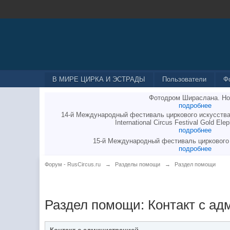
В МИРЕ ЦИРКА И ЭСТРАДЫ
Пользователи
Ф
Фотодром Шираслана. Но
подробнее
14-й Международный фестиваль циркового искусства
International Circus Festival Gold Elep
подробнее
15-й Международный фестиваль циркового
подробнее
Форум - RusCircus.ru
→
Разделы помощи
→
Раздел помощи
Раздел помощи: Контакт с ад