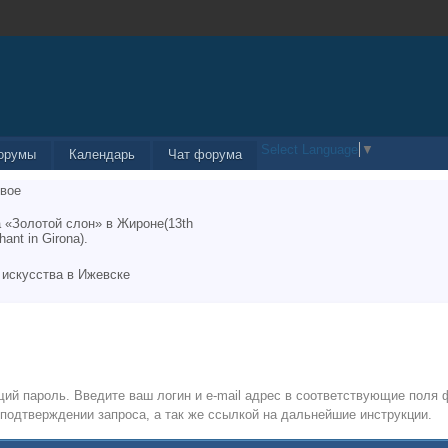
Select Language
▼
орумы
Календарь
Чат форума
вое
 «Золотой слон» в Жироне(13th
hant in Girona).
 искусства в Ижевске
ий пароль. Введите ваш логин и e-mail адрес в соответствующие поля
подтверждении запроса, а так же ссылкой на дальнейшие инструкции.