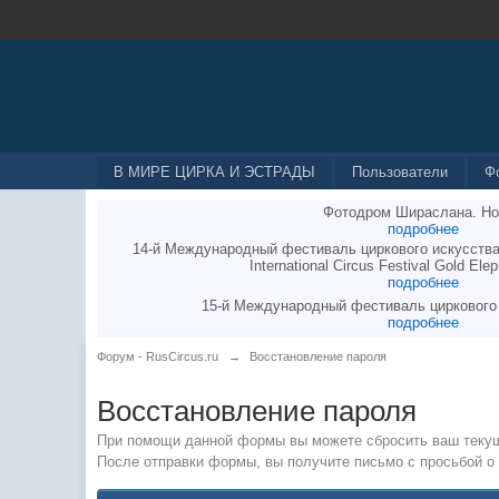
В МИРЕ ЦИРКА И ЭСТРАДЫ
Пользователи
Ф
Фотодром Шираслана. Но
подробнее
14-й Международный фестиваль циркового искусства
International Circus Festival Gold Elep
подробнее
15-й Международный фестиваль циркового
подробнее
Форум - RusCircus.ru
→
Восстановление пароля
Восстановление пароля
При помощи данной формы вы можете сбросить ваш текущ
После отправки формы, вы получите письмо с просьбой о 