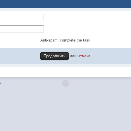
Anti-spam: complete the task
или
Отмена
щь