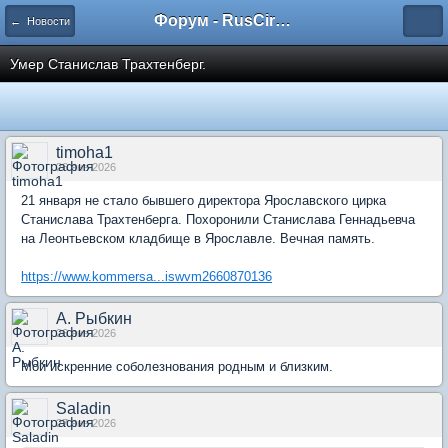
Форум - RusCircus.ru
← Новости
Умер Станислав Трахтенберг.
timoha1
26 янв 2026
21 января не стало бывшего директора Ярославского цирка
Станислава Трахтенберга. Похоронили Станислава Геннадьевча
на Леонтьевском кладбище в Ярославле. Вечная память.
https://www.kommersa...iswvm2660870136
А. Рыбкин
26 янв 2026
Мои искренние соболезнования родным и близким.
Saladin
27 янв 2026