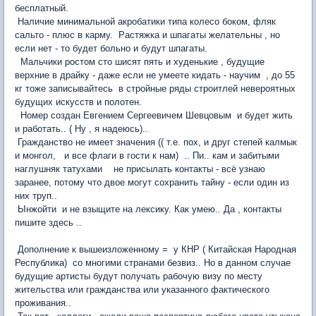
бесплатный.
Наличие минимальной акробатики типа колесо боком, фляк
сальто - плюс в карму. Растяжка и шпагаты желательны , но
если нет - то будет больно и будут шпагаты.
Мальчики ростом сто шисят пять и худенькие , будущие
верхние в драйку - даже если не умеете кидать - научим , до 55
кг тоже записывайтесь в стройные ряды строитлей невероятных
будущих искусств и полотен.
Номер создан Евгением Сергеевичем Шевцовым и будет жить
и работать.. ( Ну , я надеюсь)..
Гражданство не имеет значения (( т.е. пох, и друг степей калмык
и монгол, и все флаги в гости к нам) .. Пи.. кам и забитыми
наглушняк татухами не присылать контакты - всё узнаю
заранее, потому что двое могут сохранить тайну - если один из
них труп..
Ынжойти и не взыщите на лексику. Как умею.. Да , контакты
пишите здесь ..
Дополнение к вышеизложенному = у КНР ( Китайская Народная
Республика) со многими странами безвиз.. Но в данном случае
будущие артисты будут получать рабочую визу по месту
жительства или гражданства или указанного фактического
проживания..