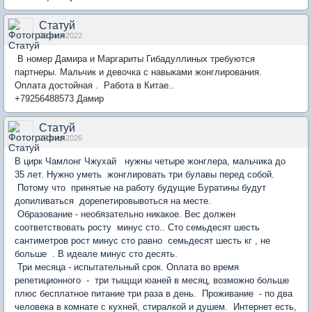
Статуй
09 июл 2022
В номер Дамира и Маргариты Гибадуллиных требуются
партнеры. Мальчик и девочка с навыками жонглирования.
Оплата достойная . Работа в Китае..
+79256488573 Дамир
Статуй
27 мар 2026
В цирк Чамлонг Чжухай нужны четыре жонглера, мальчика до
35 лет. Нужно уметь жонглировать три булавы перед собой.
Потому что принятые на работу будущие Буратины будут
допиливаться дорепетировывоться на месте.
Образование - необязательно никакое. Вес должен
соответствовать росту минус сто.. Сто семьдесят шесть
сантиметров рост минус сто равно семьдесят шесть кг , не
больше . В идеале минус сто десять.
Три месяца - испытательный срок. Оплата во время
репетиционного - три тыщщи юаней в месяц, возможно больше
плюс бесплатное питание три раза в день. Проживание - по два
человека в комнате с кухней, стиралкой и душем. Интернет есть,