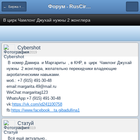
Форум - RusCircus.ru
← Биржа труда
В цирк Чамлонг Джухай нужны 2 жонглера
Cybershot
28 июл 2019
В номер Дамира и Маргариты , в КНР, в цирк Чамлонг Джухай
нужны 2 жонглера, желательно перекидчики владеющие
акробатическими навыками.
моб.: +7 (915) 491-30-48
email:margarita.49@mail.ru
WeChat:margaritag123
WhatsApp:+7 (915) 491-30-48
vk:
https://vk.com/id241100758
fb:
https://www.facebook...ta.gibadullina1
Статуй
09 авг 2019
Всё ещё актуально..