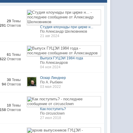
29
Темы
291
Ответов
Студия клоунады при цирке н...
По Александр Шелковников
21 авг 2024
61
Темы
Выпуск ГУЦЭИ 1984 года
622
Ответов
По Александров
04 ноя 2024
Оскар Линднер
30
Темы
По А. Рыбкин
94
Ответов
03 мая 2022
10
Темы
Как поступить?
158
Ответов
По circusclown
27 июл 2018