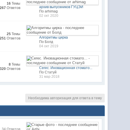
16
Темы
архив выпускников ГУЦЭИ
267
Ответов
По arhimag
02 окт 2020
25
Темы
Алгоритмы цирка
251
Ответов
По Болд
04 окт 2019
8
Темы
Cerec. Иновационная стомато...
320
Ответов
По Статуй
31 мар 2018
Необходима авторизация для ответа в тему
34 Ответов