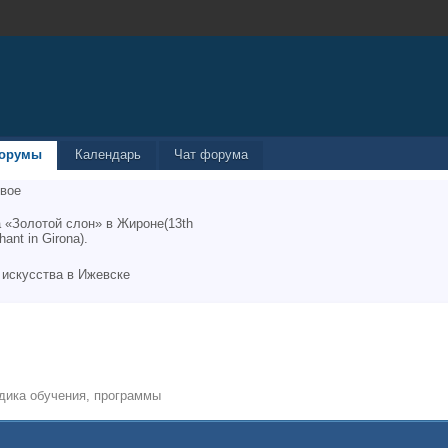
орумы
Календарь
Чат форума
вое
 «Золотой слон» в Жироне(13th
hant in Girona).
 искусства в Ижевске
дика обучения, программы