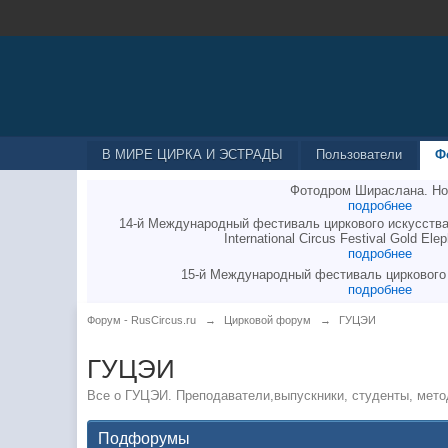
В МИРЕ ЦИРКА И ЭСТРАДЫ
Пользователи
Ф
Фотодром Шираслана. Но
подробнее
14-й Международный фестиваль циркового искусства
International Circus Festival Gold Elep
подробнее
15-й Международный фестиваль циркового
подробнее
Форум - RusCircus.ru
→
Цирковой форум
→
ГУЦЭИ
ГУЦЭИ
Все о ГУЦЭИ. Преподаватели,выпускники, студенты, мето
Подфорумы