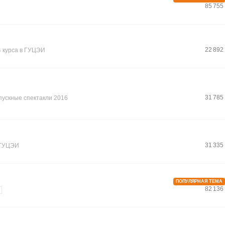
85 755
22 892
 курса в ГУЦЭИ
31 785
пускные спектакли 2016
31 335
ГУЦЭИ
ПОПУЛЯРНАЯ ТЕМА
82 136
→