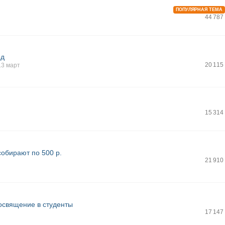
ПОПУЛЯРНАЯ ТЕМА
44 787
од
20 115
13 март
15 314
собирают по 500 р.
21 910
посвящение в студенты
17 147