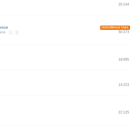
20 144
ится
ПОПУЛЯРНАЯ ТЕМА
50 373
ков
1
2
18 095
14 223
22 125