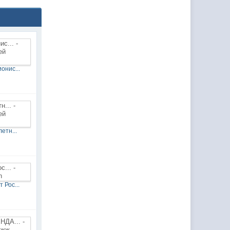
онис...
етн...
 Рос...