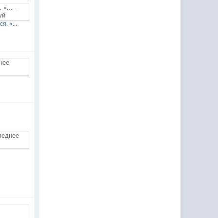
. «...