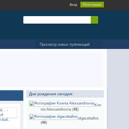
Вход
Регистрация
Просмотр новых публикаций
Дни рождения сегодня:
Kse
nia Alexsandrovna (
42
)
olgaceballos
 бой...
(
40
)