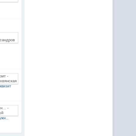
а
квизит
жн...