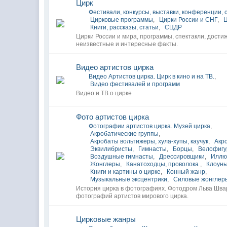
Цирк
Фестивали, конкурсы, выставки, конференции,
Цирковые программы
,
Цирки России и СНГ
,
Книги, рассказы, статьи
,
СЦДР
Цирки России и мира, программы, спектакли, дости
неизвестные и интересные факты.
Видео артистов цирка
Видео Артистов цирка. Цирк в кино и на ТВ.
,
Видео фестивалей и программ
Видео и ТВ о цирке
Фото артистов цирка
Фотографии артистов цирка. Музей цирка
,
Акробатические группы
,
Акробаты вольтижеры, хула-хупы, каучук
,
Акр
Эквилибристы
,
Гимнасты
,
Борцы
,
Велофигу
Воздушные гимнасты
,
Дрессировщики
,
Иллю
Жонглеры
,
Канатоходцы, проволока
,
Клоун
Книги и картины о цирке
,
Конный жанр
,
Музыкальные эксцентрики
,
Силовые жонглер
История цирка в фотографиях. Фотодром Льва Шва
фотографий артистов мирового цирка.
Цирковые жанры