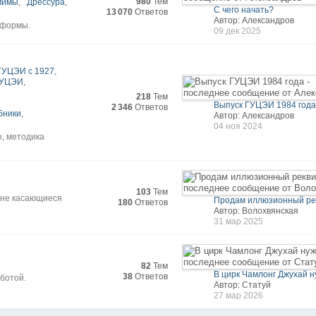
980
Тем
мимы
,
Дрессура
,
С чего начать?
13 070
Ответов
Автор: Александров
 формы.
09 дек 2025
ГУЦЭИ с 1927
,
 ГУЦЭИ
,
218
Тем
Выпуск ГУЦЭИ 1984 год
2 346
Ответов
бники
,
Автор: Александров
04 ноя 2024
ы, методика
103
Тем
 не касающиеся
Продам иллюзионный ре
180
Ответов
Автор: Волохвянская
31 мар 2025
82
Тем
В цирк Чамлонг Джухай ну
38
Ответов
ботой.
Автор: Статуй
27 мар 2026