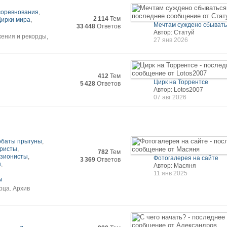
 соревнования
,
2 114
Тем
Цирки мира
,
Мечтам суждено сбываться
33 448
Ответов
Автор: Статуй
жения и рекорды,
27 янв 2026
412
Тем
Цирк на Торрентсе
5 428
Ответов
Автор: Lotos2007
07 авг 2026
обаты прыгуны
,
ристы
,
782
Тем
зионисты
,
Фотогалерея на сайте
3 369
Ответов
ы
,
Автор: Масяня
11 янв 2025
ы
рца. Архив