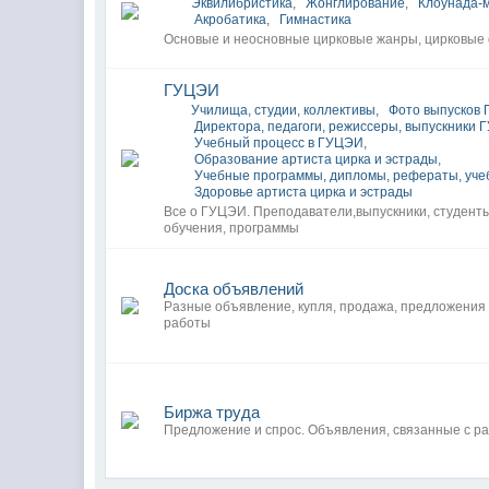
Эквилибристика
,
Жонглирование
,
Клоунада-
Акробатика
,
Гимнастика
Основые и неосновные цирковые жанры, цирковые
ГУЦЭИ
Училища, студии, коллективы
,
Фото выпусков 
Директора, педагоги, режиссеры, выпускники
Учебный процесс в ГУЦЭИ
,
Образование артиста цирка и эстрады
,
Учебные программы, дипломы, рефераты, уче
Здоровье артиста цирка и эстрады
Все о ГУЦЭИ. Преподаватели,выпускники, студент
обучения, программы
Доска объявлений
Разные объявление, купля, продажа, предложения
работы
Биржа труда
Предложение и спрос. Объявления, связанные с ра