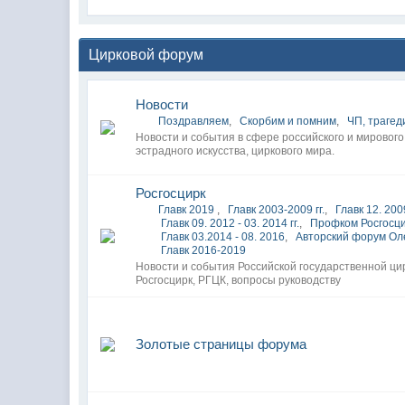
Цирковой форум
Новости
Поздравляем
,
Скорбим и помним
,
ЧП, трагед
Новости и события в сфере российского и мирового
эстрадного искусства, циркового мира.
Росгосцирк
Главк 2019
,
Главк 2003-2009 гг.
,
Главк 12. 2009
Главк 09. 2012 - 03. 2014 гг.
,
Профком Росгосц
Главк 03.2014 - 08. 2016
,
Авторский форум Ол
Главк 2016-2019
Новости и события Российской государственной ци
Росгосцирк, РГЦК, вопросы руководству
Золотые страницы форума