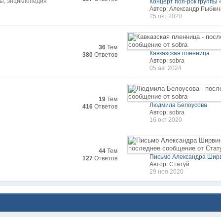
ды, энциклопедия
Концерт поп-рок группы 
Автор: Александр Рыбки
25 окт 2020
36
Тем
Кавказская пленница
380
Ответов
Автор: sobra
05 авг 2024
19
Тем
Людмила Белоусова
416
Ответов
Автор: sobra
16 окт 2020
44
Тем
Письмо Александра Ширв
127
Ответов
Автор: Статуй
29 ноя 2020