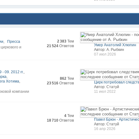
2 383
Тем
ии
,
Пресса
Умер Анатолий Хлюпин
21 524
Ответов
 циркового и
Автор: А. Рыбкин
07 июл 2026
 - 09. 2012 гг.
,
ирка
,
862
Тем
ега Хотима
,
Цирк потребовал следст
23 516
Ответов
Автор: Статуй
рковой компании
11 июл 2022
4
Тем
Павел Брюн - Артистическ
18 710
Ответов
Автор: Статуй
16 апр 2026