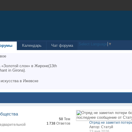
Select Language
▼
орумы
Календарь
Чат форума
вое
 «Золотой слон» в Жироне(13th
hant in Girona).
 искусства в Ижевске
общества
50
Тем
Отряд не заметил потери
1 738
Ответов
редварительной
Автор: Статуй
23 янв 2026