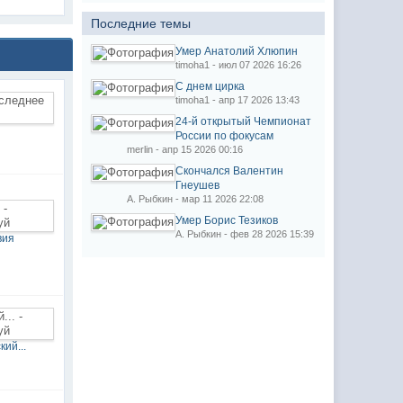
Последние темы
Умер Анатолий Хлюпин
timoha1 - июл 07 2026 16:26
С днем цирка
timoha1 - апр 17 2026 13:43
24-й открытый Чемпионат
России по фокусам
merlin - апр 15 2026 00:16
Скончался Валентин
Гнеушев
А. Рыбкин - мар 11 2026 22:08
Умер Борис Тезиков
А. Рыбкин - фев 28 2026 15:39
вия
ий...