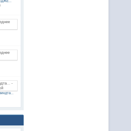
«ДЖЕ...
н
индта...