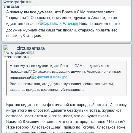
18 апр 2013
A почему вы все думаете, что Браташ САМ представлялся
"народным"? Он хохмач, выдумщик, дружит с Аланом, но не
идиот однозначно!
Вполне возможно, что
досужие журналисты сами так писали, стараясь придать вес
своим публикациям....
circussamara
19 апр 2013
A почему вы все думаете, что Браташ САМ представлялся
"народным"? Он хохмач, выдумщик, дружит с Аланом, но не идиот
однозначно!
Вполне возможно, что досужие журналисты сами так писали,
стараясь придать вес своим публикациям....
Браташ сидит в жюри фестивалей как народный артист. И ни разу
нигде этого не опроверг. Давайте без жульничества, журналист
согласовывает статью и показывает, что он будет писать.
Василий Юрьевич не видел, что его так представляют? Не знал?
Я же говорю "Хлестаковщина", прямо по Гоголю. Хлестаков тоже
не сам представлялся, его приняли за ревизора.