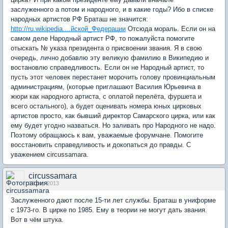
заслуженного а потом и народного, и в какие годы? Ибо в списке
народных артистов РФ Браташ не значится:
http://ru.wikipedia....йской_Федерации
Отсюда мораль. Если он на
самом деле Народный артист РФ, то пожалуйста помогите
отыскать № указа президента о присвоении звания. Я в свою
очередь, лично добавлю эту великую фамилию в Википедию и
востановлю справедливость. Если он не Народный артист, то
пусть этот человек перестанет морочить голову провинциальным
администрациям, (которые приглашают Василия Юрьевича в
жюри как народного артиста, с оплатой перелёта, фуршета и
всего остального), а будет оценивать номера юных цирковых
артистов просто, как бывший директор Самарского цирка, или как
ему будет угодно назваться. Но заливать про Народного не надо.
Поэтому обращаюсь к вам, уважаемые форумчане. Помогите
восстановить справедливость и докопаться до правды. С
уважением circussamara.
circussamara
18 апр 2013
Заслуженного дают после 15-ти лет службы. Браташ в униформе
с 1973-го. В цирке по 1985. Ему в теории не могут дать звания.
Вот в чём штука.