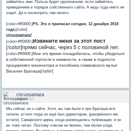
займитесь ими. Польза будет однозначная, если займётесь
приведением в порядок собственного сайта. А ведь туда никто не
ходит. Да и посмотреть там нечего.
[color=#ff0000;]
PS. Это я приписал сегодня, 12 декабря 2018
года.
[/color]
circussamara!
Извините меня за этот пост
[color=#ff0000;]
[/color]прямо сейчас, через 5 с половиной лет.
Мне это время понадобилось, чтобы убедиться
[color=#ff0000;]
в собственной глупости и наивности, а также в подлости
процирковго махинатора и пособника главковского жулья
Василия Браташа[/color]
circussamara
19 апр 2013
Мы сейчас не о сайте. Хотя, вы там были и про Браташа всё
читали, кстати тогда он ещё был директором, (разорённого им,
кстати), Самарского цирка, когда размещались публикации, и он
их тоже читал. Поэтому совсем не боязно, тем более когда
пишешь правду. Во вторых, в помоях никого здесь не полощат, я