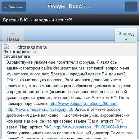
Форум - RusCircus.ru
← Главк 12. 2009 - 09. 2012 гг.
Браташ В.Ю. - народный артист?!
«
Вперед
Назад
»
circussamara
18 апр 2013
Здравствуйте уважаемые посетители форума. Я являюсь
администратором сайта circussamara.ru и вот какой вопрос меня
мучает уже много лет: Браташ - народный артист РФ или нет?
Объясню мотивацию вопроса. Этот человек довольно часто
присутствует в составе жюри разнообразных цирковых конкурсов,
и представляется там (помимо разных, многочисленных, порой
даже несуществующих, титулов) Народным Артистом РФ. Вот к
примеру пару ссылок:
http://www.pohgor.ru...ulture_266.html
http://www.air-uspeh.ru/?category=16
Здесь в отметке особые
достижения даже написано: "...исполнение уник. акробатических
номеров в цирке, за что присвоено звание "Засл. атрист РФ",
затем "Нар. артист РФ".
http://www.rusperson.../RU01006849.htm
Какие уникальные номера исполнял бывший директор Самарского
цирка? И при каком президенте ему давали вначале