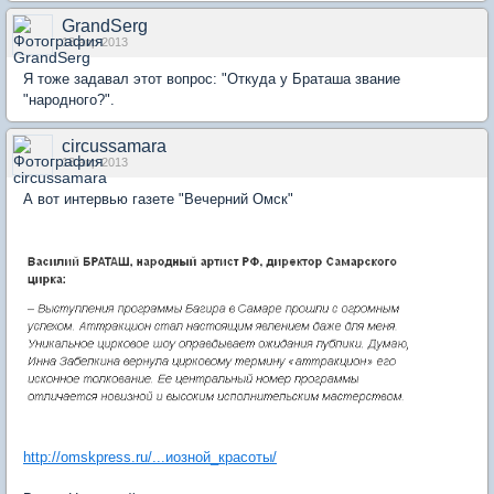
GrandSerg
18 апр 2013
Я тоже задавал этот вопрос: "Откуда у Браташа звание
"народного?".
circussamara
18 апр 2013
А вот интервью газете "Вечерний Омск"
http://omskpress.ru/...иозной_красоты/