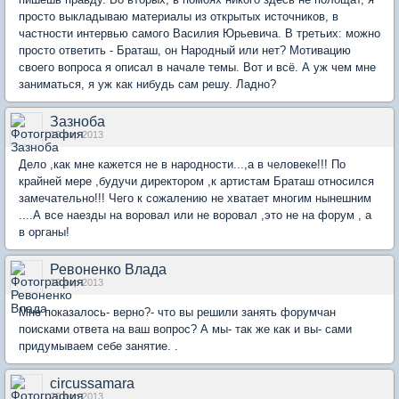
просто выкладываю материалы из открытых источников, в
частности интервью самого Василия Юрьевича. В третьих: можно
просто ответить - Браташ, он Народный или нет? Мотивацию
своего вопроса я описал в начале темы. Вот и всё. А уж чем мне
заниматься, я уж как нибудь сам решу. Ладно?
Зазноба
19 апр 2013
Дело ,как мне кажется не в народности...,а в человеке!!! По
крайней мере ,будучи директором ,к артистам Браташ относился
замечательно!!! Чего к сожалению не хватает многим нынешним
....А все наезды на воровал или не воровал ,это не на форум , а
в органы!
Ревоненко Влада
19 апр 2013
Мне показалось- верно?- что вы решили занять форумчан
поисками ответа на ваш вопрос? А мы- так же как и вы- сами
придумываем себе занятие. .
circussamara
20 апр 2013