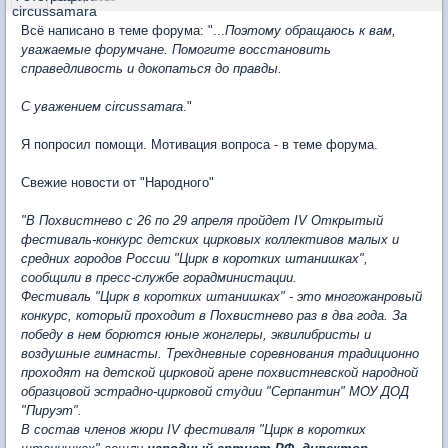
Всё написано в теме форума: "...
Поэтому обращаюсь к вам,
уважаемые форумчане. Помогите восстановить
справедливость и докопаться до правды.
С уважением circussamara
."
Я попросил помощи. Мотивация вопроса - в теме форума.
Свежие новости от "Народного"
"
В Похвистнево с 26 по 29 апреля пройдет IV Открытый
фестиваль-конкурс детских цирковых коллективов малых и
средних городов России "Цирк в коротких штанишках",
сообщили в пресс-службе горадминистации.
Фестиваль "Цирк в коротких штанишках" - это многожанровый
конкурс, который проходит в Похвистнево раз в два года. За
победу в нем борются юные жонглеры, эквилибристы и
воздушные гимнасты. Трехдневные соревнования традиционно
проходят на детской цирковой арене похвистневской народной
образцовой эстрадно-цирковой студии "Серпантин" МОУ ДОД
"Пируэт".
В состав членов жюри IV фестиваля "Цирк в коротких