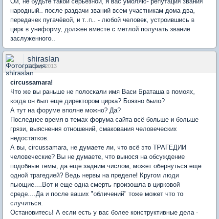
Ой, не будьте такой серьёзной, я вас умоляю- репутация звания
народный.. после раздачи званий всем участникам дома два,
передачек пугачёвой, и т..п.. - любой человек, устроившись в
цирк в униформу, должен вместе с метлой получать звание
заслуженного..
shiraslan
19 апр 2013
circussamara
!
Что же вы раньше не полоскали имя Васи Браташа в помоях,
когда он был еще директором цирка? Боязно было?
А тут на форуме вполне можно? Да?
Последнее время в темах форума сайта всё больше и больше
грязи, выяснения отношений, смакования человеческих
недостатков.
А вы, circussamara, не думаете ли, что всё это ТРАГЕДИИ
человеческие? Вы не думаете, что вынося на обсуждение
подобные темы, да еще задним числом, может обернуться еще
одной трагедией? Ведь нервы на пределе! Кругом люди
пьющие....Вот и еще одна смерть произошла в цирковой
среде....Да и после ваших "обличений" тоже может что то
случиться.
Остановитесь! А если есть у вас более конструктивные дела -