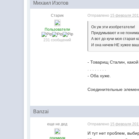
Михаил Изотов
Старик
Отправлено
15 февраля 2011
Ох уж эти изобретатели!
Пользователи
Придумывают и не понима
А вот до кучи моя старая 
231 сообщений
И она ничем НЕ хужее ва
- Товарищ Сталин, какой
. . . . . . . .
- Оба хуже.
Соединительные элемент
Banzai
еще не дед
Отправлено
15 февраля 2011
И тут нет проблем, выб
премиум