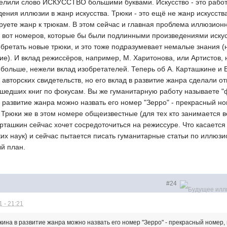
елили слово ИСКУССТВО большими буквами. Искусство - это рабо
едения иллюзии в жанр искусства. Трюки - это ещё не жанр искусств
уете жанр к трюкам. В этом сейчас и главная проблема иллюзионно
а вот номеров, которые бы были подлинными произведениями иску
зобретать новые трюки, и это тоже подразумевает немалые знания 
е). И вклад режиссёров, например, М. Харитонова, или Артистов, 
больше, нежели вклад изобретателей. Теперь об А. Карташкине и В
 авторских свидетельств, но его вклад в развитие жанра сделали от
шедших книг по фокусам. Вы же гуманитарную работу называете "ф
 развитие жанра можно назвать его номер "Зерро" - прекрасный н
 Трюки же в этом номере общеизвестные (для тех кто занимается в
арташкин сейчас хочет сосредоточиться на режиссуре. Что касается
их наук) и сейчас пытается писать гуманитарные статьи по иллюз
й план.
#24
 - 21:21
шкина в развитие жанра можно назвать его номер "Зерро" - прекрасный номе