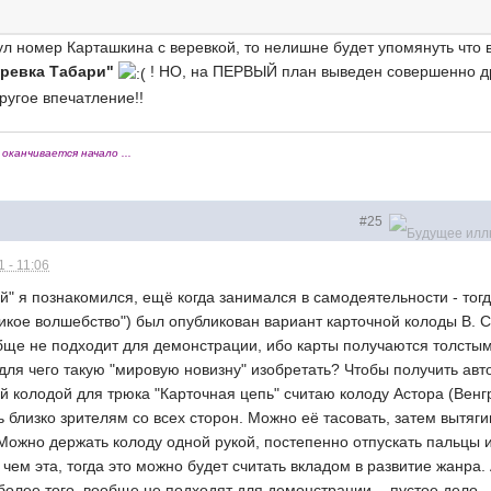
л номер Карташкина с веревкой, то нелишне будет упомянуть что в
еревка Табари"
! НО, на ПЕРВЫЙ план выведен совершенно д
ругое впечатление!!
оканчивается начало ...
#25
 - 11:06
й" я познакомился, ещё когда занимался в самодеятельности - то
ликое волшебство") был опубликован вариант карточной колоды В. С
бще не подходит для демонстрации, ибо карты получаются толсты
для чего такую "мировую новизну" изобретать? Чтобы получить авт
 колодой для трюка "Карточная цепь" считаю колоду Астора (Венгр
 близко зрителям со всех сторон. Можно её тасовать, затем вытягив
. Можно держать колоду одной рукой, постепенно отпускать пальцы и
чем эта, тогда это можно будет считать вкладом в развитие жанра.
 более того, вообще не подходят для демонстрации, - пустое дело.