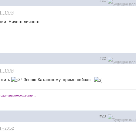
#21
 - 19:44
рии. Ничего личного.
#22
 - 19:54
лотить
! Звоню Катанскому, прямо сейчас..
оканчивается начало ...
#23
 - 20:52