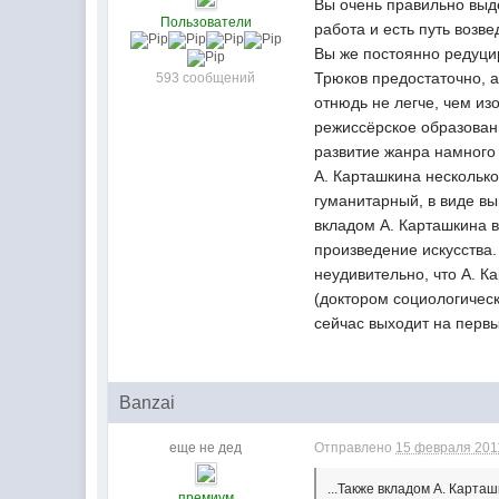
Вы очень правильно выд
Пользователи
работа и есть путь возв
Вы же постоянно редуцир
Трюков предостаточно, 
593 сообщений
отнюдь не легче, чем и
режиссёрское образовани
развитие жанра намного 
А. Карташкина несколько
гуманитарный, в виде вы
вкладом А. Карташкина в
произведение искусства.
неудивительно, что А. К
(доктором социологическ
сейчас выходит на первы
Banzai
еще не дед
Отправлено
15 февраля 2011
...Также вкладом А. Карта
премиум