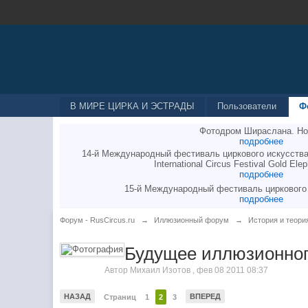
В МИРЕ ЦИРКА И ЭСТРАДЫ
Пользователи
Ф
Фотодром Шираслана. Но
подробнее
14-й Международный фестиваль циркового искусства
International Circus Festival Gold Elep
подробнее
15-й Международный фестиваль циркового
подробнее
Форум - RusCircus.ru
→
Иллюзионный форум
→
История и теори
Будущее иллюзионног
Автор
Михаил Изотов
,
фев 08 2011 08:37
НАЗАД
ВПЕРЕД
Страниц
1
2
3