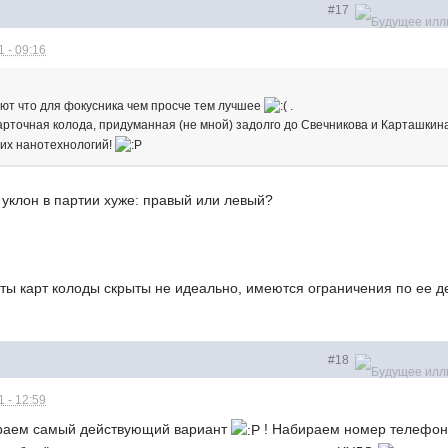
#17
 - 09:16
ют что для фокусника чем просче тем лучшее
.
карточная колода, придуманная (не мной) задолго до Свечникова и Карташкина
ших нанотехнологий!
 уклон в партии хуже: правый или левый?
ы карт колоды скрыты не идеально, имеются ограничения по ее д
#18
 - 12:59
ираем самый действующий вариант
! Набираем номер телефона