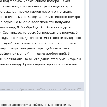
та над формой иллюзионного номера. Такая
а, а человек, придумавший трюк - ещё не артист.
го жанра - кроме трюков мало что кто видит.
сства очень мало. Создавать иллюзионные номера
(не случайно многие иллюзионисты получают
например, Д. Макбрайда, Ар. Акопяна и др. в
. Свечникове, которых Вы приводите в пример. У
нюдь не эти свидетельства. Его главный вклад - это
лудом", хотя сами тоже ей занимаетесь... Также
омер, прекрасная режиссура, действительно
ерёвочной магией) - никаких изобретений. И
 В. Свечникова, то он уже давно стал гуманитарием
ионному жанру. Гуманитарные проблемы - вот что
р, прекрасная режиссура, действительно произведение