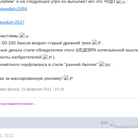
алабим" и на следующее утро он высылает вот это ЧУДО
:
t_view&id=2484
_view&id=2527
счастливы
.
 за 50-100 баксов впарил старый древний трюк
.
зерные деньги стали обладателем этого ШЕДЕВРА иллюзьённой мысли
тенты изобретателей
).
кромётного перфоманса в стиле "ранний Акопян"
.
идка за массированную рекламу!
ал Banzai: 15 февраля 2011 - 16:16
оканчивается начало ...
#19
 - 19:11