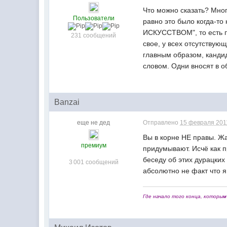
Что можно сказать? Мног
Пользователи
равно это было когда-то
ИСКУССТВОМ", то есть по
231 сообщений
свое, у всех отсутствую
главным образом, кандид
словом. Одни вносят в о
Banzai
еще не дед
Отправлено
15 февраля 2011
Вы в корне НЕ правы. Жа
премиум
придумывают. Исчё как п
беседу об этих дурацких
3 001 сообщений
абсолютно не факт что я
Где начало того конца, которым 