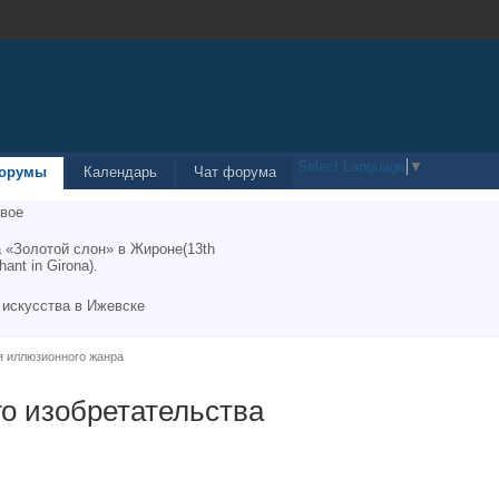
Select Language
▼
орумы
Календарь
Чат форума
вое
 «Золотой слон» в Жироне(13th
hant in Girona).
 искусства в Ижевске
я иллюзионного жанра
о изобретательства