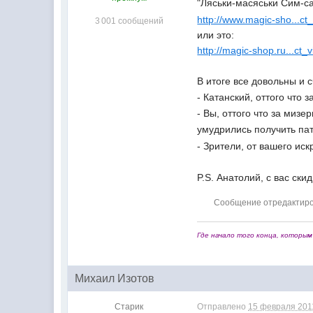
"Ляськи-масяськи Сим-с
http://www.magic-sho...c
3 001 сообщений
или это:
http://magic-shop.ru...ct
В итоге все довольны и 
- Катанский, оттого что
- Вы, оттого что за ми
умудрились получить па
- Зрители, от вашего ис
P.S. Анатолий, с вас ск
Сообщение отредактиров
Где начало того конца, которым 
Михаил Изотов
Старик
Отправлено
15 февраля 2011