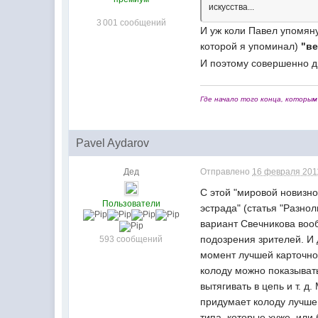
искусства...
3 001 сообщений
И уж коли Павел упомяну
которой я упоминал)
"в
И поэтому совершенно д
Где начало того конца, которым 
Pavel Aydarov
Дед
Отправлено
16 февраля 2011
С этой "мировой новизно
Пользователи
эстрада" (статья "Разно
вариант Свечникова воо
подозрения зрителей. И 
593 сообщений
момент лучшей карточной
колоду можно показывать
вытягивать в цепь и т. д
придумает колоду лучше 
типа, которые хуже, или