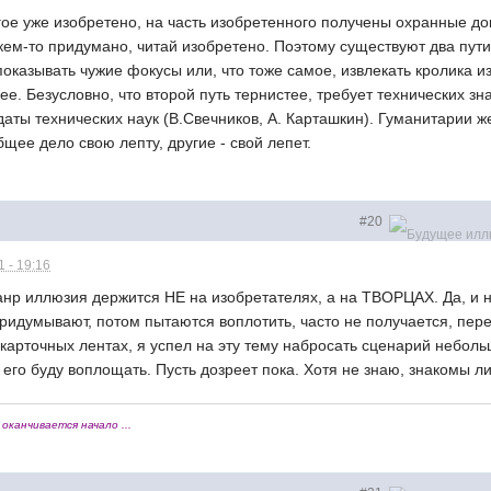
ое уже изобретено, на часть изобретенного получены охранные док
 кем-то придумано, читай изобретено. Поэтому существуют два пут
казывать чужие фокусы или, что тоже самое, извлекать кролика и
щее. Безусловно, что второй путь тернистее, требует технических з
аты технических наук (В.Свечников, А. Карташкин). Гуманитарии ж
бщее дело свою лепту, другие - свой лепет.
#20
 - 19:16
нр иллюзия держится НЕ на изобретателях, а на ТВОРЦАХ. Да, и н
ридумывают, потом пытаются воплотить, часто не получается, пере
 карточных лентах, я успел на эту тему набросать сценарий небольш
 его буду воплощать. Пусть дозреет пока. Хотя не знаю, знакомы ли
оканчивается начало ...