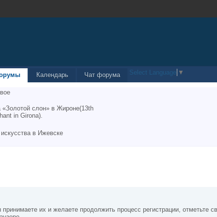
Select Language
▼
орумы
Календарь
Чат форума
вое
 «Золотой слон» в Жироне(13th
hant in Girona).
 искусства в Ижевске
 принимаете их и желаете продолжить процесс регистрации, отметьте св
аузере.