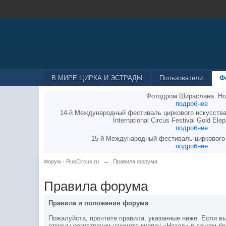
В МИРЕ ЦИРКА И ЭСТРАДЫ
Пользователи
Ф
Фотодром Шираслана. Но
подробнее
14-й Международный фестиваль циркового искусства
International Circus Festival Gold Elep
подробнее
15-й Международный фестиваль циркового
подробнее
Форум - RusCircus.ru
→
Правила форума
Правила форума
Правила и положения форума
Пожалуйста, прочтите правила, указанные ниже. Если вы
отмены регистрации нажмите кнопку «Назад» в вашем бр