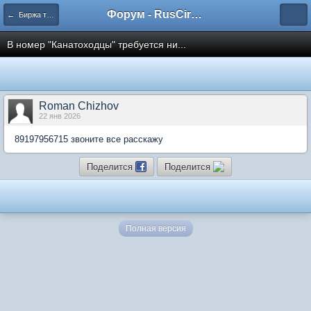
Форум - RusCircus.ru
← Биржа труда
В номер "Канатоходцы" требуется ни...
Roman Chizhov
22 янв 2026
89197956715 звоните все расскажу
Поделится
Поделится
Полная версия