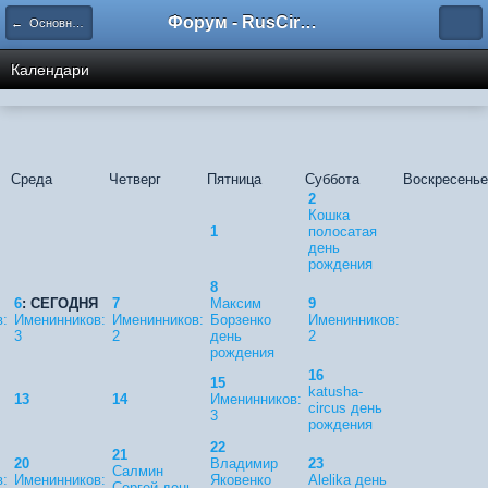
Форум - RusCircus.ru
← Основной календарь
Календари
Среда
Четверг
Пятница
Суббота
Воскресенье
2
Кошка
1
полосатая
день
рождения
8
6
: СЕГОДНЯ
7
Максим
9
:
Именинников:
Именинников:
Борзенко
Именинников:
3
2
день
2
рождения
16
15
katusha-
13
14
Именинников:
circus день
3
рождения
22
21
20
Владимир
23
Салмин
:
Именинников:
Яковенко
Alelika день
Сергей день