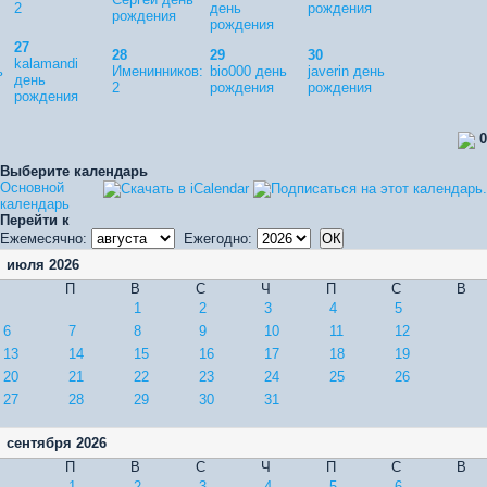
2
день
рождения
рождения
рождения
27
28
29
30
kalamandi
ь
Именинников:
bio000 день
javerin день
день
2
рождения
рождения
рождения
0
Выберите календарь
Основной
календарь
Перейти к
Ежемесячно:
Ежегодно:
июля 2026
П
В
С
Ч
П
С
В
1
2
3
4
5
6
7
8
9
10
11
12
13
14
15
16
17
18
19
20
21
22
23
24
25
26
27
28
29
30
31
сентября 2026
П
В
С
Ч
П
С
В
1
2
3
4
5
6