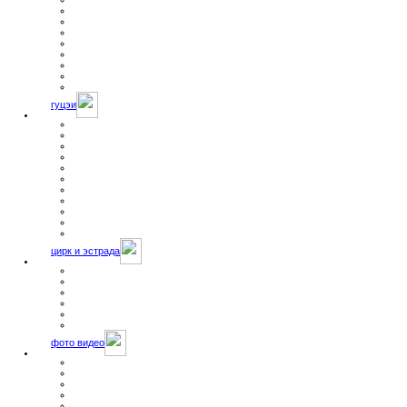
руководство
филиалы компании
страницы истории
статьи
артисты
Телефонный справочник
архив прессы
документы
гуцэи
новости ГУЦЭИ
фотографии выпускников ГУЦЭИ
педагоги училища
история ГУЦЭИ
учебный процесс
знаменитые артисты
научные работы
рефераты
книги
журналы
пресса о ГУЦЭИ
цирк и эстрада
жанры и термины
история цирка
история эстрады
библиотека
репертуар клоунов
учебные материалы
фото видео
видео архив
фото галерея
каталог артистов
программы и трюки
детский рисунок