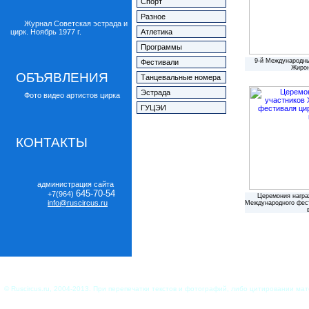
Спорт
Разное
Журнал Советская эстрада и
цирк. Ноябрь 1977 г.
Атлетика
Программы
9-й Международны
Фестивали
Жирон
ОБЪЯВЛЕНИЯ
Танцевальные номера
Эстрада
Фото видео артистов цирка
ГУЦЭИ
КОНТАКТЫ
администрация сайта
645-70-54
+7(964)
Церемония награ
info@ruscircus.ru
Международного фест
© Ruscircus.ru, 2004-2013. При перепечатки текстов и фотографий, либо цитировании ма