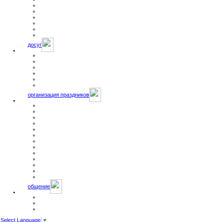
художники о цирке
карикатуры
цирковые плакаты
видеоклипы
фильмы о цирке
цирк онлайн
досуг
Афиша цирка
анекдоты
фокусы
необычные истории
добавить сайт
игрушки
организация праздников
организация праздника
каталог артистов
база артистов
регистрация артистов
Организация детского праздника
Праздник в замке
День рождения, юбилей
Корпоративный праздник
Праздничные услуги
туристическим агентствам
свадьба
ростовые куклы
цены
общение
форум
контакты
чат
Select Language
▼