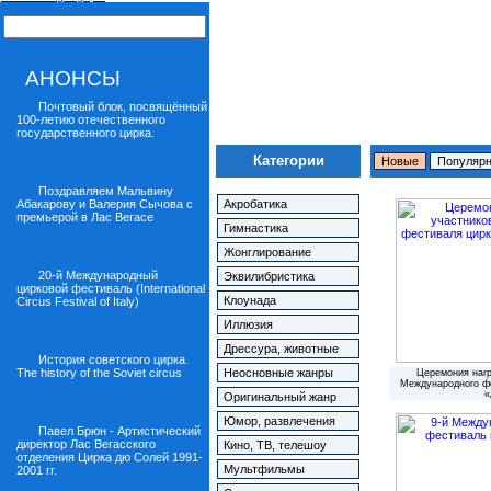
АНОНСЫ
Почтовый блок, посвящённый
100-летию отечественного
государственного цирка.
Категории
Новые
Популяр
Поздравляем Мальвину
Абакарову и Валерия Сычова с
Акробатика
премьерой в Лас Вегасе
Гимнастика
Жонглирование
20-й Международный
Эквилибристика
цирковой фестиваль (International
Клоунада
Circus Festival of Italy)
Иллюзия
Дрессура, животные
История советского цирка.
The history of the Soviet circus
Неосновные жанры
Церемония нагр
Международного ф
«
Оригинальный жанр
Юмор, развлечения
Павел Брюн - Артистический
директор Лас Вегасского
Кино, ТВ, телешоу
отделения Цирка дю Солей 1991-
Мультфильмы
2001 гг.