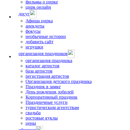
фильмы о цирке
цирк онлайн
досуг
Афиша цирка
анекдоты
фокусы
необычные истории
добавить сайт
игрушки
организация праздников
организация праздника
каталог артистов
база артистов
регистрация артистов
Организация детского праздника
Праздник в замке
День рождения, юбилей
Корпоративный праздник
Праздничные услуги
туристическим агентствам
свадьба
ростовые куклы
цены
общение