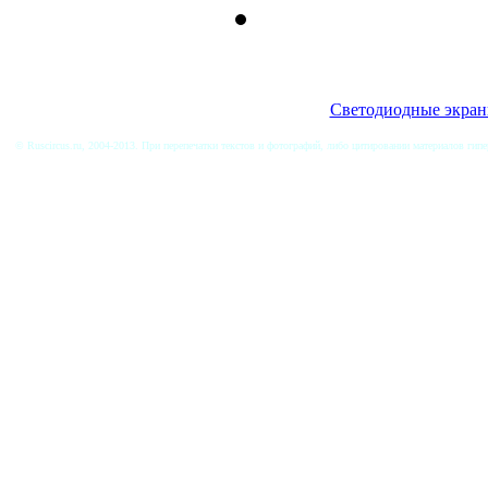
Cветодиодные экра
© Ruscircus.ru, 2004-2013. При перепечатки текстов и фотографий, либо цитировании материалов гип