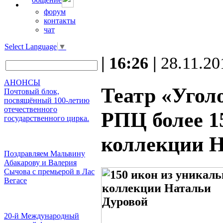
форум
контакты
чат
Select Language
▼
| 16:26 |
28.11.20
АНОНСЫ
Театр «Угол
Почтовый блок,
посвящённый 100-летию
отечественного
РПЦ более 1
государственного цирка.
коллекции Н
Поздравляем Мальвину
Абакарову и Валерия
Сычова с премьерой в Лас
Вегасе
20-й Международный