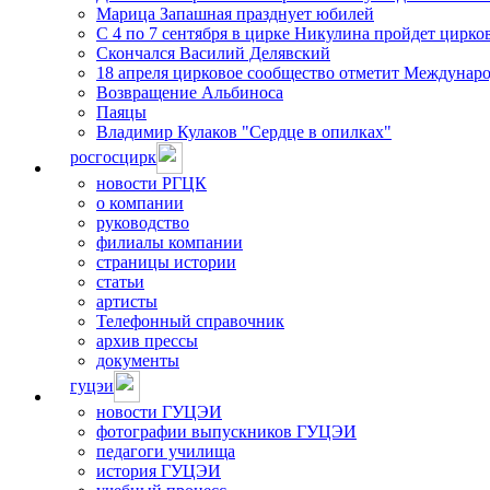
Марица Запашная празднует юбилей
С 4 по 7 сентября в цирке Никулина пройдет цирко
Скончался Василий Делявский
18 апреля цирковое сообщество отметит Междунар
Возвращение Альбиноса
Паяцы
Владимир Кулаков "Сердце в опилках"
росгосцирк
новости РГЦК
о компании
руководство
филиалы компании
страницы истории
статьи
артисты
Телефонный справочник
архив прессы
документы
гуцэи
новости ГУЦЭИ
фотографии выпускников ГУЦЭИ
педагоги училища
история ГУЦЭИ