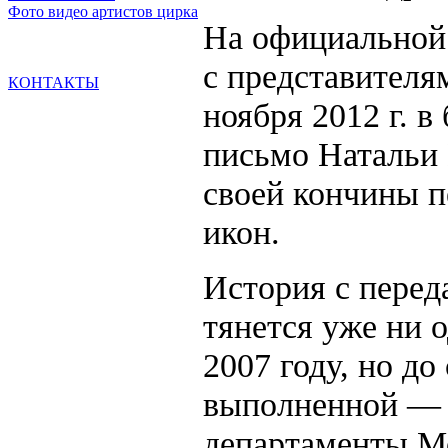
Фото видео артистов цирка
На официальной 
с представителя
КОНТАКТЫ
администрация
ноября 2012 г. в
сайта
+7(964)
645-70-
письмо Натальи 
54
своей кончины п
info@ruscircus.ru
икон.
История с перед
тянется уже ни 
2007 году, но до
выполненной — з
департаменты М