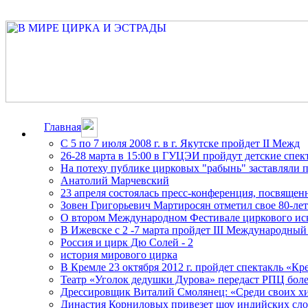
Главная
С 5 по 7 июля 2008 г. в г. Якутске пройдет II Межд
26-28 марта в 15:00 в ГУЦЭИ пройдут детские спек
На потеху публике цирковых "рабынь" заставляли 
Анатолий Марчевский
23 апреля состоялась пресс-конференция, посвящен
Зовен Григорьевич Мартиросян отметил свое 80-ле
О втором Международном Фестивале циркового ис
В Ижевске с 2 -7 марта пройдет III Международный
Россия и цирк Дю Солей - 2
история мирового цирка
В Кремле 23 октября 2012 г. пройдет спектакль «Кр
Театр «Уголок дедушки Дурова» передаст РПЦ боле
Дрессировщик Виталий Смолянец: «Среди своих 
Династия Корниловых привезет шоу индийских сл