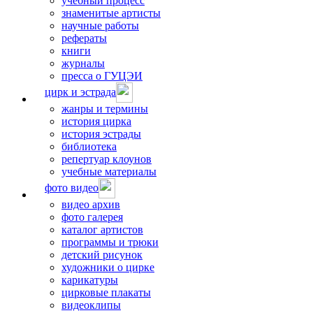
учебный процесс
знаменитые артисты
научные работы
рефераты
книги
журналы
пресса о ГУЦЭИ
цирк и эстрада
жанры и термины
история цирка
история эстрады
библиотека
репертуар клоунов
учебные материалы
фото видео
видео архив
фото галерея
каталог артистов
программы и трюки
детский рисунок
художники о цирке
карикатуры
цирковые плакаты
видеоклипы